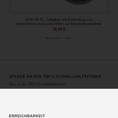
B-09 /05 RL „Gültigkeit und Anwendung von
Arbeitnehmerschutzvorschriften auf Betriebsfeuerwehren“
35,09
€
Verkauf durch : ÖBFV
SPENDE AN DEN ÖBFV-SCHNELLHILFEFONDS
Was ist der ÖBFV-Schnellhilfefonds?
ERREICHBARKEIT