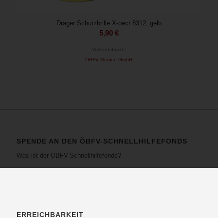
Dräger Schutzbrille X-pect 8312, gelb
5,90
€
Verkauf durch :
ÖBFV Medien GmbH
SPENDE AN DEN ÖBFV-SCHNELLHILFEFONDS
Was ist der ÖBFV-Schnellhilfefonds?
ERREICHBARKEIT