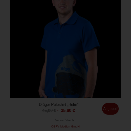
Dräger Poloshirt „Helm“
Angebot!
45,00
€
35,60
€
Verkauf durch :
ÖBFV Medien GmbH