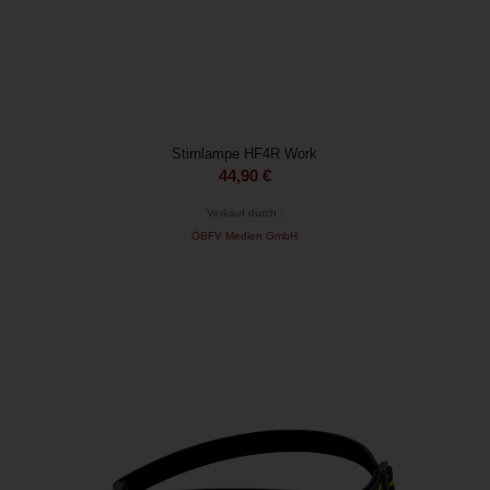
Stirnlampe HF4R Work
44,90
€
Verkauf durch :
ÖBFV Medien GmbH