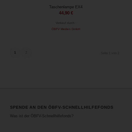
Taschenlampe EX4
44,90
€
Verkauf durch :
ÖBFV Medien GmbH
1
2
Seite 1 von 2
SPENDE AN DEN ÖBFV-SCHNELLHILFEFONDS
Was ist der ÖBFV-Schnellhilfefonds?