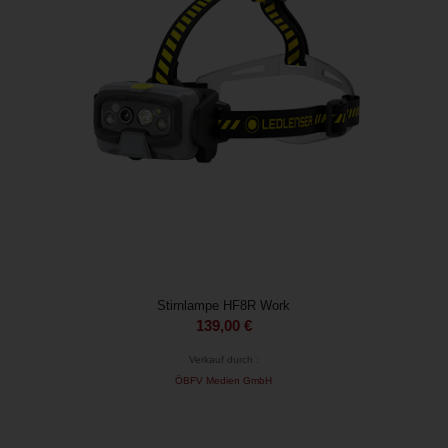
Stirnlampe HF8R Work
139,00
€
Verkauf durch :
ÖBFV Medien GmbH