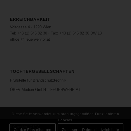
ERREICHBARKEIT
Voitgasse 4 · 1220 Wien
Tel: +43 (1) 545 82 30 · Fax: +43 (1) 545 82 30 DW 13
office @ feuerwehr.or.at
TOCHTERGESELLSCHAFTEN
Prüfstelle für Brandschutztechnik
ÖBFV Medien GmbH – FEUERWEHR.AT
Diese Seite verwendet zum ordnungsgemäßen Funktionieren
Cookies.
© Copyright - ÖBFV
Cookie Einstellungen
Zu unserer Datenschutzrichtlinie