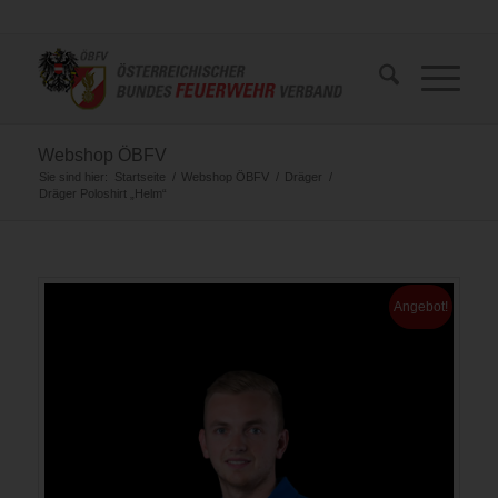
Webshop ÖBFV
Sie sind hier:
Startseite
/
Webshop ÖBFV
/
Dräger
/
Dräger Poloshirt „Helm“
Angebot!