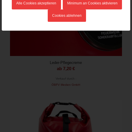
Alle Cookies akzeptieren
Minimum an Cookies aktivieren
Cookies ablehnen
Leder-Pflegecreme
ab
7,20
€
Verkauf durch :
ÖBFV Medien GmbH