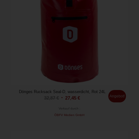
Dönges Rucksack Seal-D, wasserdicht, Rot 24L
Angebot!
Ursprünglicher
Aktueller
32,87
€
27,45
€
Preis
Preis
Verkauf durch :
war:
ist:
ÖBFV Medien GmbH
32,87 €
27,45 €.