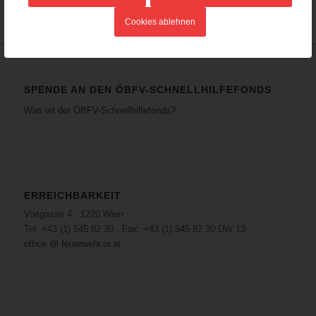
Cookies ablehnen
SPENDE AN DEN ÖBFV-SCHNELLHILFEFONDS
Was ist der ÖBFV-Schnellhilfefonds?
ERREICHBARKEIT
Voitgasse 4 · 1220 Wien
Tel: +43 (1) 545 82 30 · Fax: +43 (1) 545 82 30 DW 13
office @ feuerwehr.or.at