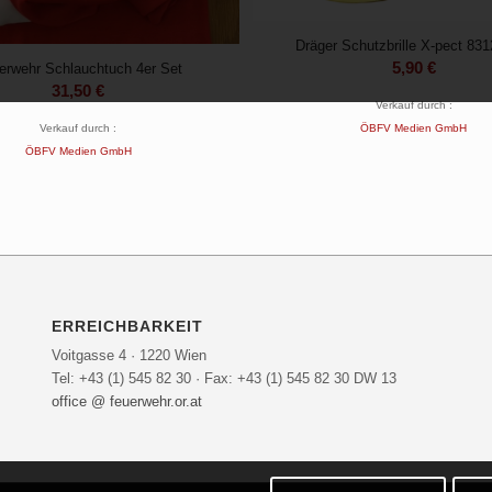
Dräger Schutzbrille X-pect 831
5,90
€
erwehr Schlauchtuch 4er Set
31,50
€
Verkauf durch :
Verkauf durch :
ÖBFV Medien GmbH
ÖBFV Medien GmbH
ERREICHBARKEIT
Voitgasse 4 · 1220 Wien
Tel: +43 (1) 545 82 30 · Fax: +43 (1) 545 82 30 DW 13
office @ feuerwehr.or.at