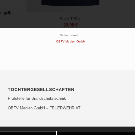
2, gelb
Sport T-Shirt
29,90
€
Verkauf durch :
ÖBFV Medien GmbH
TOCHTERGESELLSCHAFTEN
Prüfstelle für Brandschutztechnik
ÖBFV Medien GmbH – FEUERWEHR.AT