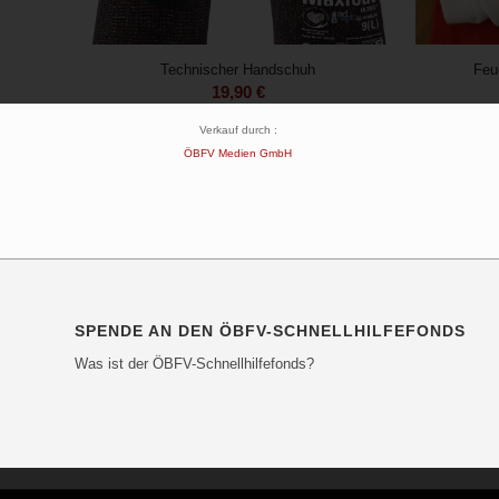
Technischer Handschuh
Feu
19,90
€
Verkauf durch :
ÖBFV Medien GmbH
SPENDE AN DEN ÖBFV-SCHNELLHILFEFONDS
Was ist der ÖBFV-Schnellhilfefonds?