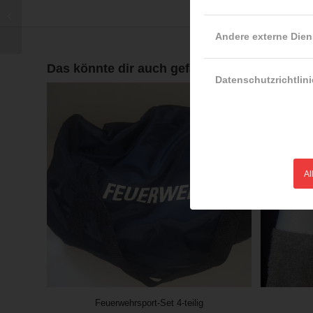
Gebäude und Bauten
der Feuerwehr
Andere externe Dien
Das könnte dir auch gefallen …
Datenschutzrichtlini
Al
Feuerwehrsport-Set 4-teilig