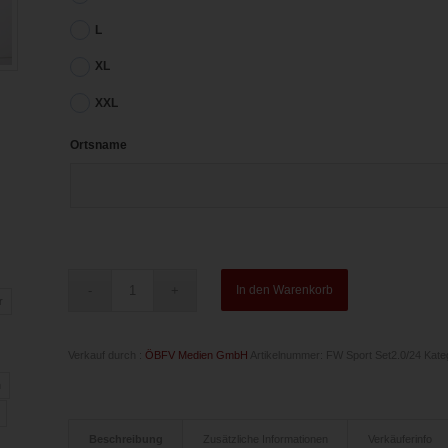
L
XL
XXL
Ortsname
In den Warenkorb
r
Verkauf durch :
ÖBFV Medien GmbH
Artikelnummer:
FW Sport Set2.0/24
Kate
n
Beschreibung
Zusätzliche Informationen
Verkäuferinfo