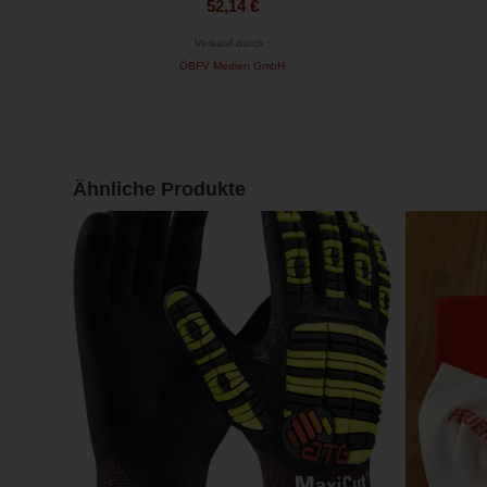
52,14
€
Verkauf durch :
ÖBFV Medien GmbH
Ähnliche Produkte