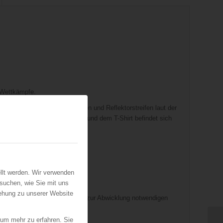
 Wettkämpfe.
lcher sich das Korpsabzeichen und Reflektorstreifen laut der
kt. Und Auf der Sporttasche und dem T-Shirt befindet sich
men.
llt werden. Wir verwenden
suchen, wie Sie mit uns
iehung zu unserer Website
. Aus diesem Grund werden die zur Abwicklung notwendigen
 um mehr zu erfahren. Sie