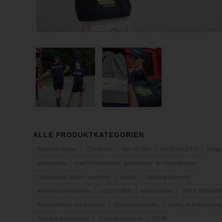
ALLE PRODUKTKATEGORIEN
Bäckerei Deiser
CDs/DVDs
Disc-O-Bed
DOSENLUFT®
Dräge
Messgeräte
Fachschriftenhefte, Ausbildungs- & Lehrunterlagen
Gemeinsam.Sicher.Feuerwehr
gloryfy
Kleidung und mehr
Kohlenmonoxidmelder
LEDLENSER
Merchandise
ÖBFV Richtlinie
Powerstations von EcoFlow
Rauchwarnmelder
SONLUX Beleuchtung
sonstige Druckwerke
Technik/Sicherheit
TRVB