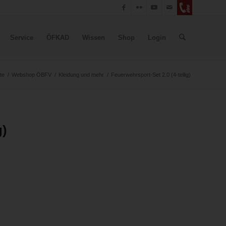
Service
ÖFKAD
Wissen
Shop
Login
te
/
Webshop ÖBFV
/
Kleidung und mehr
/
Feuerwehrsport-Set 2.0 (4-teilig)
g)