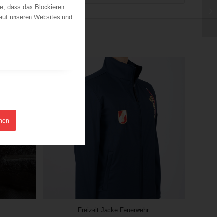
ie, dass das Blockieren
 auf unseren Websites und
hnen
Freizeit Jacke Feuerwehr