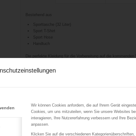
Bestehend aus
Sporttasche (32 Liter)
Sport T-Shirt
Sport Hose
Handtuch
Die perfekte Kleidung für die Vorbereitung auf die kommenden
Auf dem Handtuch befindet sich eine bedruckte Bordüre, auf we
nschutzeinstellungen
KS-03 befinden. Auf die Hose wurde das Korpsabzeichen gedruc
ein zweizeiliger Aufdruck mit „FEUERWEHR“ und dem Ortsna
Waschbar bis 40° C, KEIN Trockner!
Wir können Cookies anfordern, die auf Ihrem Gerät eingeste
rwenden
Verkauf durch ÖBFV Medien GmbH
Cookies, um uns mitzuteilen, wenn Sie unsere Websites be
Konfektionierung & Versand durch Austria Shirt
interagieren, Ihre Nutzererfahrung verbessern und Ihre Bez
Das Produkt wird durch unseren Lieferanten direkt verschickt
anpassen.
e
Daten an den Lieferanten weitergegeben.
Klicken Sie auf die verschiedenen Kategorienüberschriften,