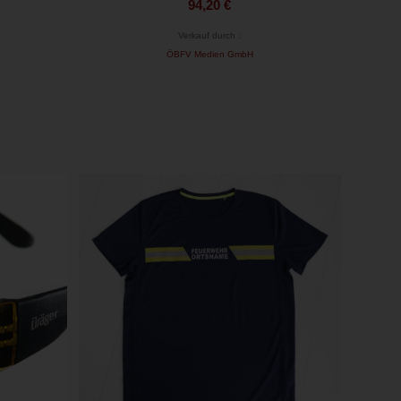
94,20
€
Verkauf durch :
ÖBFV Medien GmbH