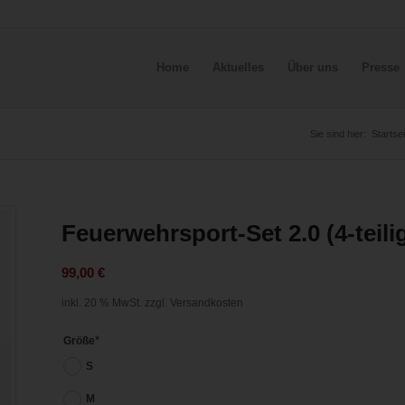
Home
Aktuelles
Über uns
Presse
Sie sind hier:
Startsei
Feuerwehrsport-Set 2.0 (4-teili
99,00
€
inkl. 20 % MwSt.
zzgl. Versandkosten
*
Größe
S
M