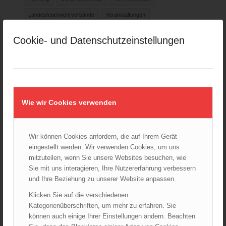
Landesfeuerwehrverbände
Veranstaltungen
Cookie- und Datenschutzeinstellungen
Positionspapier 2020
Wie wir Cookies verwenden
Positionspapier-2020.pdf
12. April 2021 | 169 KB
Download
Verlautbarungen
Feuerwehrinfrastruktur
Wir können Cookies anfordern, die auf Ihrem Gerät
eingestellt werden. Wir verwenden Cookies, um uns
Führung
International
Katastrophenschutz
mitzuteilen, wenn Sie unsere Websites besuchen, wie
Kommunikation
Landesfeuerwehrverbände
Positionspapier
Sie mit uns interagieren, Ihre Nutzererfahrung verbessern
und Ihre Beziehung zu unserer Website anpassen.
Rechtliches
Waldbrand
Zahlen
Klicken Sie auf die verschiedenen
Kategorienüberschriften, um mehr zu erfahren. Sie
können auch einige Ihrer Einstellungen ändern. Beachten