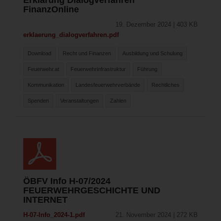
FinanzOnline
19. Dezember 2024 | 403 KB
erklaerung_dialogverfahren.pdf
Download
Recht und Finanzen
Ausbildung und Schulung
Feuerwehr.at
Feuerwehrinfrastruktur
Führung
Kommunikation
Landesfeuerwehrverbände
Rechtliches
Spenden
Veranstaltungen
Zahlen
ÖBFV Info H-07/2024
FEUERWEHRGESCHICHTE UND
INTERNET
H-07-Info_2024-1.pdf
21. November 2024 | 272 KB