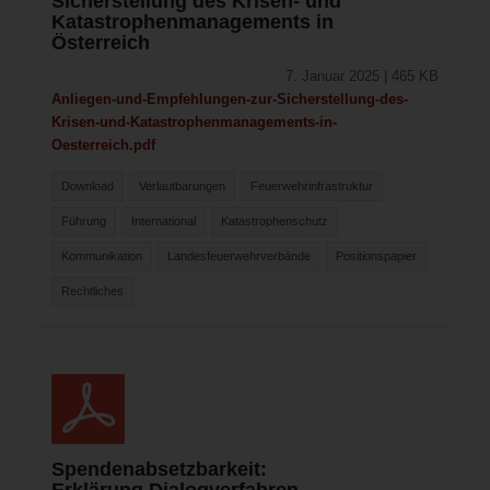
Sicherstellung des Krisen- und
Katastrophenmanagements in
Österreich
7. Januar 2025 | 465 KB
Anliegen-und-Empfehlungen-zur-Sicherstellung-des-
Krisen-und-Katastrophenmanagements-in-
Oesterreich.pdf
Download
Verlautbarungen
Feuerwehrinfrastruktur
Führung
International
Katastrophenschutz
Kommunikation
Landesfeuerwehrverbände
Positionspapier
Rechtliches
Spendenabsetzbarkeit:
Erklärung Dialogverfahren