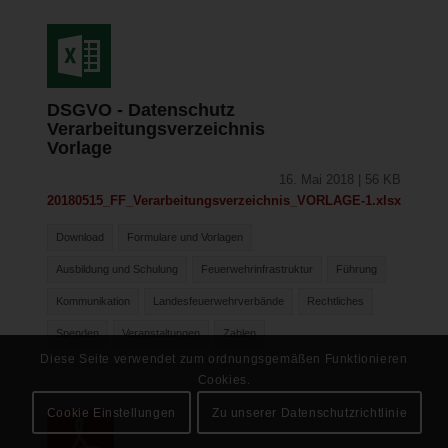
DSGVO - Datenschutz
Verarbeitungsverzeichnis
Vorlage
16. Mai 2018 | 56 KB
20180515_FF_Verarbeitungsverzeichnis_VORLAGE-1.xlsx
Download
Formulare und Vorlagen
Ausbildung und Schulung
Feuerwehrinfrastruktur
Führung
Kommunikation
Landesfeuerwehrverbände
Rechtliches
Spenden
Veranstaltungen
Zahlen
Diese Seite verwendet zum ordnungsgemäßen Funktionieren
Cookies.
Cookie Einstellungen
Zu unserer Datenschutzrichtlinie