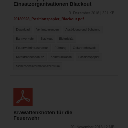
Einsatzorganisationen Blackout
3. Dezember 2018 | 321 KB
20180928_Positionspapier_Blackout.pdf
Download
Verlautbarungen
Ausbildung und Schulung
Bahnverkehr
Blackout
Elektrizität
Feuerwehrinfrastruktur
Führung
Gefahrenhinweis
Katastrophenschutz
Kommunikation
Positionspapier
Sicherheitsinformationszentrum
Krawattenknoten für die
Feuerwehr
20. November 2018 | 2 MB