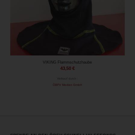
VIKING Flammschutzhaube
43,50
€
Verkauf durch :
ÖBFV Medien GmbH