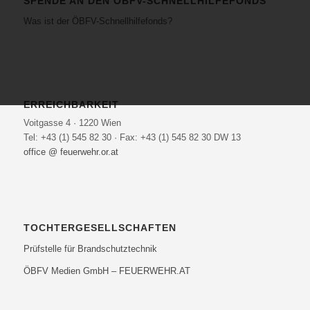
SPENDE AN DEN ÖBFV-SCHNELLHILFEFONDS
Was ist der ÖBFV-Schnellhilfefonds?
ERREICHBARKEIT
Voitgasse 4 · 1220 Wien
Tel: +43 (1) 545 82 30 · Fax: +43 (1) 545 82 30 DW 13
office @ feuerwehr.or.at
TOCHTERGESELLSCHAFTEN
Prüfstelle für Brandschutztechnik
ÖBFV Medien GmbH – FEUERWEHR.AT