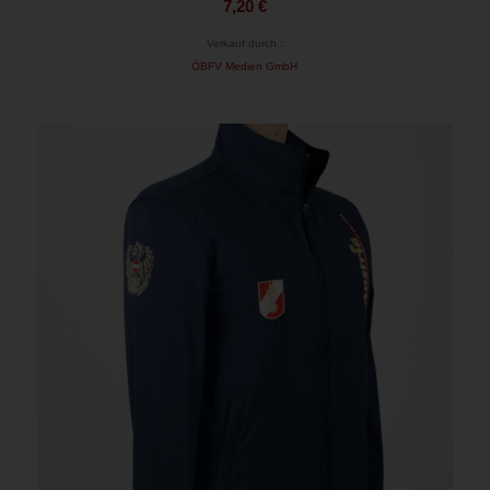
7,20
€
Verkauf durch :
ÖBFV Medien GmbH