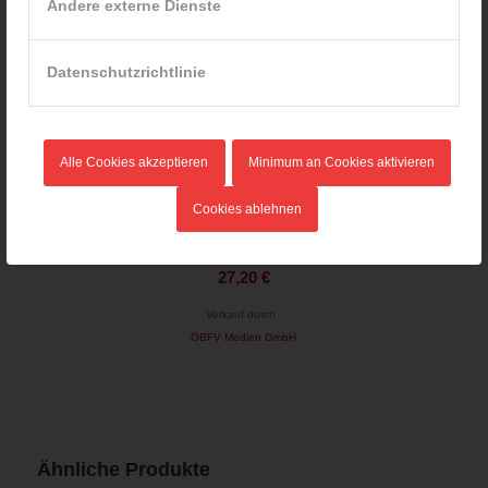
Andere externe Dienste
Datenschutzrichtlinie
Alle Cookies akzeptieren
Minimum an Cookies aktivieren
Cookies ablehnen
Handtuch Feuerwehr
27,20
€
Verkauf durch :
ÖBFV Medien GmbH
Ähnliche Produkte