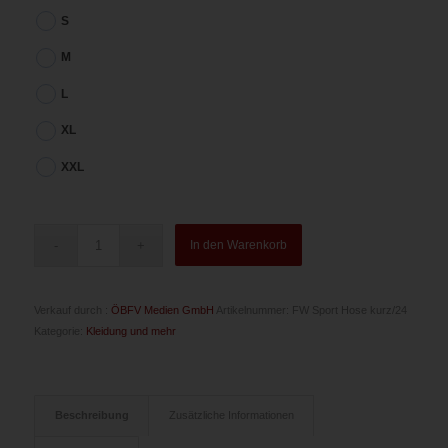
S
M
L
XL
XXL
In den Warenkorb
Verkauf durch :
ÖBFV Medien GmbH
Artikelnummer:
FW Sport Hose kurz/24
Kategorie:
Kleidung und mehr
Beschreibung
Zusätzliche Informationen