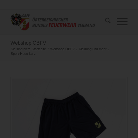
Webshop ÖBFV
Sie sind hier:
Startseite
/
Webshop ÖBFV
/
Kleidung und mehr
/
Sport-Hose kurz