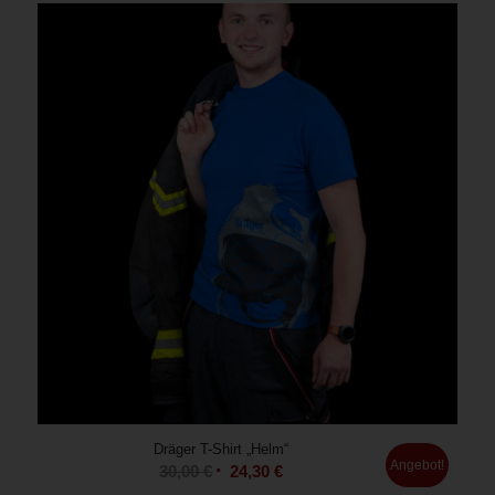
Dräger T-Shirt „Helm“
Angebot!
30,00
€
24,30
€