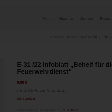
Home
Aktuelles
Über uns
Presse
Sie sind hier:
Startseite
/
Webshop ÖBFV
/
ÖBFV R
E-31 /22 Infoblatt „Behelf für d
Feuerwehrdienst“
0,00
€
inkl. 10 % MwSt.
zzgl. Versandkosten
Nicht vorrätig
Verkauf durch : ÖBFV
Kategorie:
ÖBFV Richtlinien