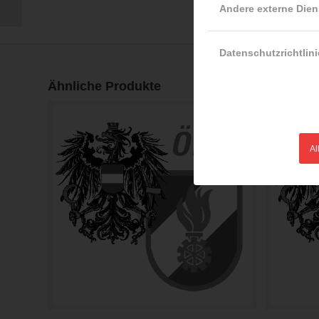
Ei208iW
Andere externe Dien
Datenschutzrichtlini
Ähnliche Produkte
Al