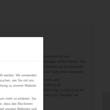
 umfasst eine systematische Zusammenstellung von
 einen Stab der Feuerwehr herangezogen werden können. Der
it der Verbindungsoffiziere der Feuerwehr auf eine geregelte
Formularen und Übersichten für die Stabsarbeit vorgestellt.
llt werden. Wir verwenden
dards, welche vom Staatlichen Krisen- und
suchen, wie Sie mit uns
endung und somit zur Sicherstellung der
iehung zu unserer Website
geführt wurden. Der Behelf berücksichtigt in erster Linie die
kann aber in seinen Grundzügen auch zum Gestalten der
 um mehr zu erfahren. Sie
herangezogen werden.
ie, dass das Blockieren
 auf unseren Websites und