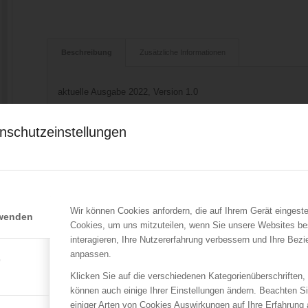
Beschreibung
Zusätzliche Informationen
aktuelle Ausgabe 2022, Version 1.0
kostenloser Download
nschutzeinstellungen
Download Beilagen
Der vorliegende Behelf gliedert sich in drei Teile. Der Teil A
Textvorschlägen, die zum Erstellen der Geschäftsordnung für
Teil B enthält Textvorschläge, welche dazu dienen, die Tätigke
r
Basis zu stellen. Im Teil C werden abschließend Beispiele von 
Wir können Cookies anfordern, die auf Ihrem Gerät eingeste
rwenden
Die Inhalte dieses Behelfs stehen im Einklang mit jenen Stan
Cookies, um uns mitzuteilen, wenn Sie unsere Websites be
Katastrophenschutzmanagement (SKKM) zur gemeinsamen Verw
interagieren, Ihre Nutzererfahrung verbessern und Ihre Bez
n
organisationsübergreifenden Interoperabilität entwickelt und ein
anpassen.
e
Erfordernisse der Stabsarbeit auf operativer Führungsebene, 
Klicken Sie auf die verschiedenen Kategorienüberschriften,
Stabsarbeit auf taktischer oder strategischer Führungsebene 
können auch einige Ihrer Einstellungen ändern. Beachten S
einiger Arten von Cookies Auswirkungen auf Ihre Erfahrung