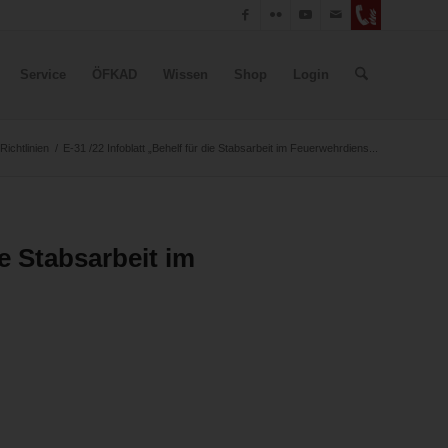
Service
ÖFKAD
Wissen
Shop
Login
ichtlinien
/
E-31 /22 Infoblatt „Behelf für die Stabsarbeit im Feuerwehrdiens...
ie Stabsarbeit im