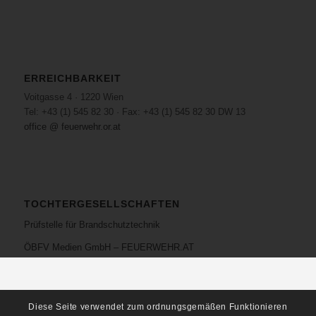
ERREICHBARKEIT
Voitgasse 4 · 1220 Wien
Tel: +43 (1) 545 82 30 · Fax: +43 (1) 545 82 30 DW 13
office @ feuerwehr.or.at
TOCHTERGESELLSCHAFTEN
Prüfstelle für Brandschutztechnik
ÖBFV Medien GmbH – FEUERWEHR.AT
Diese Seite verwendet zum ordnungsgemäßen Funktionieren