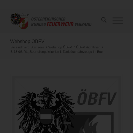
Webshop ÖBFV
Sie sind hier:
Startseite
/
Webshop ÖBFV
/
ÖBFV Richtlinien
/
B-13 /06 RL „Beurteilungskriterien f. Tanklöschfahrzeuge im Betr...