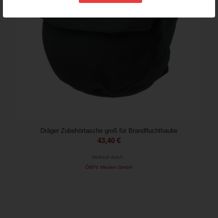
Dräger Zubehörtasche groß für Brandfluchthaube
43,40
€
Verkauf durch :
ÖBFV Medien GmbH