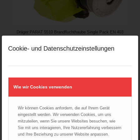
Dräger PARAT 5510 Brandfluchthaube Single Pack EN 403
241,55
€
Cookie- und Datenschutzeinstellungen
Verkauf durch :
ÖBFV Medien GmbH
Wie wir Cookies verwenden
Wir können Cookies anfordern, die auf Ihrem Gerät
eingestellt werden. Wir verwenden Cookies, um uns
mitzuteilen, wenn Sie unsere Websites besuchen, wie
Sie mit uns interagieren, Ihre Nutzererfahrung verbessern
und Ihre Beziehung zu unserer Website anpassen.