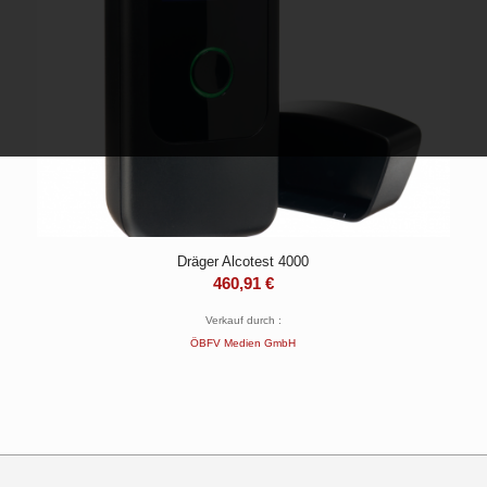
Dräger Alcotest 4000
460,91
€
Verkauf durch :
ÖBFV Medien GmbH