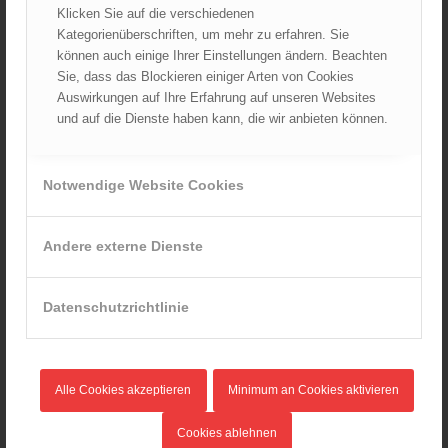
Klicken Sie auf die verschiedenen
Kategorienüberschriften, um mehr zu erfahren. Sie
können auch einige Ihrer Einstellungen ändern. Beachten
Sie, dass das Blockieren einiger Arten von Cookies
Auswirkungen auf Ihre Erfahrung auf unseren Websites
und auf die Dienste haben kann, die wir anbieten können.
Notwendige Website Cookies
Dräger PARAT 5520 Brandfluchthaube Softpack nach EN 403
258,12
€
Verkauf durch :
Andere externe Dienste
ÖBFV Medien GmbH
Datenschutzrichtlinie
Alle Cookies akzeptieren
Minimum an Cookies aktivieren
Cookies ablehnen