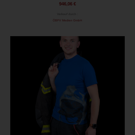
946,06
€
Verkauf durch :
ÖBFV Medien GmbH