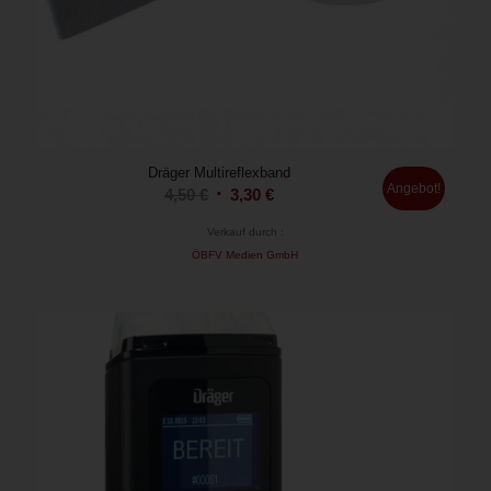
Dräger Multireflexband
Angebot!
Ursprünglicher
Aktueller
4,50
€
3,30
€
Preis
Preis
Verkauf durch :
war:
ist:
ÖBFV Medien GmbH
4,50 €
3,30 €.