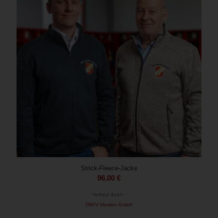
Strick-Fleece-Jacke
96,00
€
Verkauf durch :
ÖBFV Medien GmbH