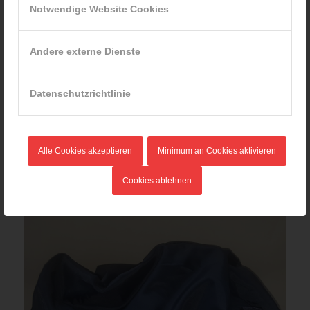
Notwendige Website Cookies
Andere externe Dienste
Datenschutzrichtlinie
VIKING Flammschutzhaube
43,50
€
Alle Cookies akzeptieren
Minimum an Cookies aktivieren
Verkauf durch :
ÖBFV Medien GmbH
Cookies ablehnen