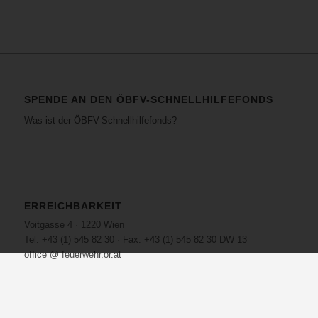
SPENDE AN DEN ÖBFV-SCHNELLHILFEFONDS
Was ist der ÖBFV-Schnellhilfefonds?
ERREICHBARKEIT
Voitgasse 4 · 1220 Wien
Tel: +43 (1) 545 82 30 · Fax: +43 (1) 545 82 30 DW 13
office @ feuerwehr.or.at