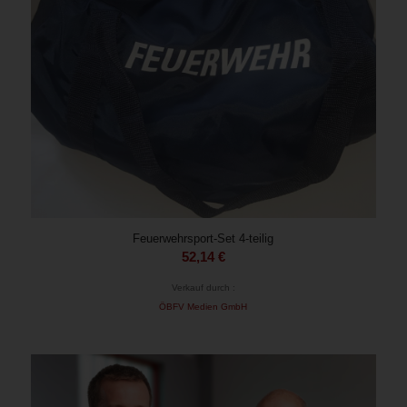
Feuerwehrsport-Set 4-teilig
52,14
€
Verkauf durch :
ÖBFV Medien GmbH