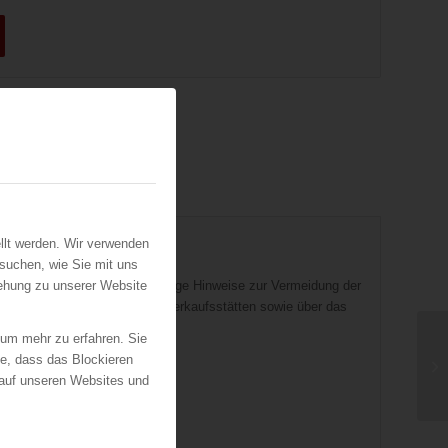
llt werden. Wir verwenden
suchen, wie Sie mit uns
 119 und der TRVB O 120 wichtige Hinweise zur Vermeidung der
iehung zu unserer Website
n Schäden durch Brände in Verkaufsstätten sowie über das
 um mehr zu erfahren. Sie
ie, dass das Blockieren
 auf unseren Websites und
triebsfeuerwehr (BTF)