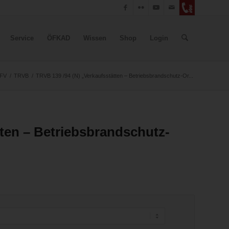
Service
ÖFKAD
Wissen
Shop
Login
FV
/
TRVB
/
TRVB 139 /94 (N) „Verkaufsstätten – Betriebsbrandschutz-Or...
tten – Betriebsbrandschutz-