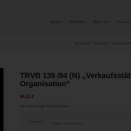
Home
Aktuelles
Über uns
Presse
Sie sind hier:
Startseite
/
Webshop ÖB
TRVB 139 /94 (N) „Verkaufsstä
Organisation“
66,11
€
inkl. MwSt.
zzgl. Versandkosten
Version