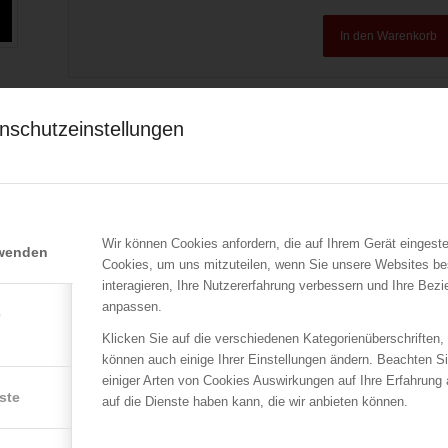
In den Warenkorb
Verkauf durch : ÖBFV
Artikelnummer:
n. a.
Kategorie:
TRVB
nschutzeinstellungen
r
Beschreibung
Zusätzliche Informationen
Historie
n
Wir können Cookies anfordern, die auf Ihrem Gerät eingeste
rwenden
aktuelle Ausgabe: 1994
Cookies, um uns mitzuteilen, wenn Sie unsere Websites be
Zweck dieser Richtlinie ist es, in Verbindung mit der TRVB O
interagieren, Ihre Nutzererfahrung verbessern und Ihre Bez
Gefährdung von Gesundheit und Eigentum und Verhinderung vo
anpassen.
e
Verhalten im Brandfalle selbst zu geben.
Klicken Sie auf die verschiedenen Kategorienüberschriften,
Inhaltsverzeichnis:
können auch einige Ihrer Einstellungen ändern. Beachten S
einiger Arten von Cookies Auswirkungen auf Ihre Erfahrung
1. Einleitung
ste
auf die Dienste haben kann, die wir anbieten können.
2. Begriffsbestimmungen
3. Brandschutzbeauftragter (BSB), Brandschutzwart (BSW), Be