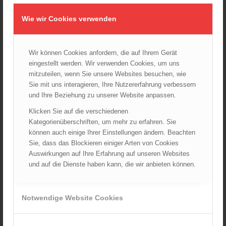
In den Warenkorb
Wie wir Cookies verwenden
Verkauf durch : ÖBFV
Artikelnummer:
n. a.
Kategorie:
TRVB
Wir können Cookies anfordern, die auf Ihrem Gerät
eingestellt werden. Wir verwenden Cookies, um uns
mitzuteilen, wenn Sie unsere Websites besuchen, wie
Sie mit uns interagieren, Ihre Nutzererfahrung verbessern
Beschreibung
Zusätzliche Informationen
Historie
und Ihre Beziehung zu unserer Website anpassen.
Klicken Sie auf die verschiedenen
aktuelle Ausgabe: 2010
Kategorienüberschriften, um mehr zu erfahren. Sie
Zweck dieser Richtlinie ist es, einheitliche
können auch einige Ihrer Einstellungen ändern. Beachten
Mindestanforderungen hinsichtlich des Brandschutzes in
Sie, dass das Blockieren einiger Arten von Cookies
Verkaufsstätten festzulegen. Durch die gegenständliche
Auswirkungen auf Ihre Erfahrung auf unseren Websites
Richtlinie bleiben gesetzliche Bestimmungen unberührt.
und auf die Dienste haben kann, die wir anbieten können.
Diese Richtlinie ist auf alle innerhalb eines Gebäudes
liegenden Verkaufsstätten anzuwenden, welche eine
(Gesamt-) Verkaufsfläche von mehr als 3000 m² oder mehr
Notwendige Website Cookies
als drei in offener Verbindung stehende Geschoße
aufweisen. Die baulichen und technischen Anforderungen an
Verkaufsstätten bis 3000 m² oder für maximal drei in offener