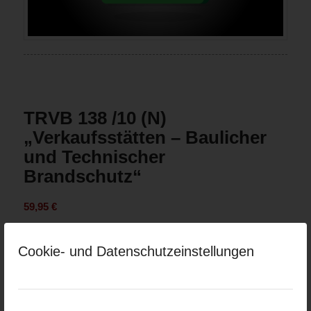
TRVB 138 /10 (N)
„Verkaufsstätten – Baulicher
und Technischer
Brandschutz“
59,95
€
inkl. MwSt.
zzgl. Versandkosten
Cookie- und Datenschutzeinstellungen
Version