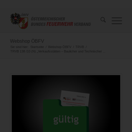
Webshop ÖBFV
Sie sind hier:
Startseite
/
Webshop ÖBFV
/
TRVB
/
TRVB 138 /10 (N) „Verkaufsstätten – Baulicher und Technischer ...