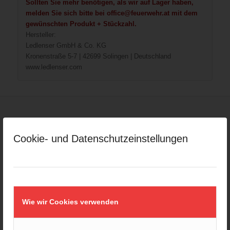
Sollten Sie mehr benötigen, als wir auf Lager haben,
melden Sie sich bitte bei office@feuerwehr.at mit dem
gewünschten Produkt + Stückzahl.
Hersteller:
Ledlenser GmbH & Co. KG
Kronenstraße 5-7 | 42699 Solingen | Deutschland
www.ledlenser.com
Ähnliche Produkte
Cookie- und Datenschutzeinstellungen
Wie wir Cookies verwenden