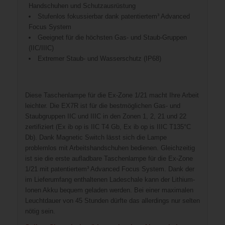
Handschuhen und Schutzausrüstung
Stufenlos fokussierbar dank patentiertem³ Advanced
Focus System
Geeignet für die höchsten Gas- und Staub-Gruppen
(IIC/IIIC)
Extremer Staub- und Wasserschutz (IP68)
Diese Taschenlampe für die Ex-Zone 1/21 macht Ihre Arbeit
leichter. Die EX7R ist für die bestmöglichen Gas- und
Staubgruppen IIC und IIIC in den Zonen 1, 2, 21 und 22
zertifiziert (Ex ib op is IIC T4 Gb, Ex ib op is IIIC T135°C
Db). Dank Magnetic Switch lässt sich die Lampe
problemlos mit Arbeitshandschuhen bedienen. Gleichzeitig
ist sie die erste aufladbare Taschenlampe für die Ex-Zone
1/21 mit patentiertem³ Advanced Focus System. Dank der
im Lieferumfang enthaltenen Ladeschale kann der Lithium-
Ionen Akku bequem geladen werden. Bei einer maximalen
Leuchtdauer von 45 Stunden dürfte das allerdings nur selten
nötig sein.