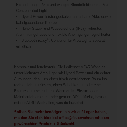
Beleuchtungsstärke und weniger Blendeffekte durch Multi-
Concentrated Light
Hybrid Power; leistungsstarker aufladbarer Akku sowie
kabelgebundener Betrieb
Hoher Staub- und Wasserschutz (IP67), robustes
Aluminiumgehäuse und flexible Anbringungsmöglichkeiten
6
Bluetooth-ready
, Controller für Area Lights separat
erhältlich
Kompakt und leuchtstark: Die Ledlenser AF4R Work ist
unser kleinstes Area Light mit Hybrid Power und ein echter
Allrounder. Ideal, um einen frisch gestrichenen Raum ins
rechte Licht zu rücken, einen Schaltkasten oder eine
Baustelle zu beleuchten. Wenn du im Elektro- oder
Malerbetrieb arbeitest oder gern an DIYs tüftelst, hast du
mit der AF4R Work alles, was du brauchst.
Sollten Sie mehr benötigen, als wir auf Lager haben,
melden Sie sich bitte bei office@feuerwehr.at mit dem
gewünschten Produkt + Stückzahl.