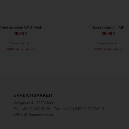
Arbeitsleuchte W1R Work
Taschenlampe P4R
29,90
€
39,90
€
Verkauf durch :
Verkauf durch :
ÖBFV Medien GmbH
ÖBFV Medien GmbH
ERREICHBARKEIT
Voitgasse 4 · 1220 Wien
Tel: +43 (1) 545 82 30 · Fax: +43 (1) 545 82 30 DW 13
office @ feuerwehr.or.at