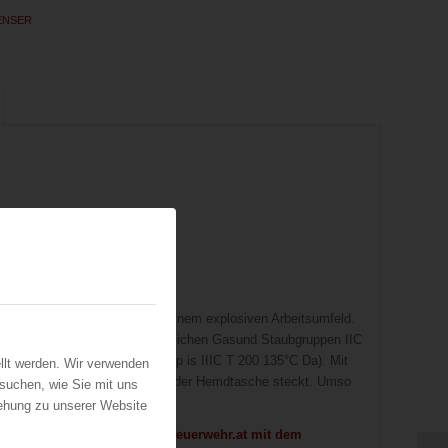
ENSER
Stäuben bis IIIC und T135°C
 für den flexiblen Einsatz in einem explosiven Arbeitsumfeld.
truiert. Sie ist für die bestmöglichen Gasund Staubgruppen IIC
(Ex ia op is IIC T4 Ga, Ex ia op is IIIC T 200 135°C Da). Mit
llt werden. Wir verwenden
e ausgewachsene Ledlenser in der Hemdtasche steckt. Umso
suchen, wie Sie mit uns
t hat.
iehung zu unserer Website
en Sie sich bitte bei office@feuerwehr.at mit dem