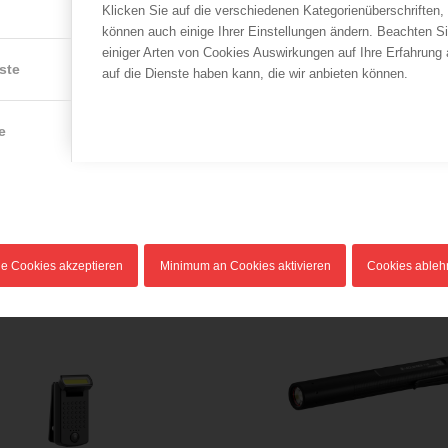
gewünschten Produkt + Stückzahl.
Klicken Sie auf die verschiedenen Kategorienüberschriften,
Hersteller:
können auch einige Ihrer Einstellungen ändern. Beachten S
Ledlenser GmbH & Co. KG
einiger Arten von Cookies Auswirkungen auf Ihre Erfahrung
ste
Kronenstraße 5-7 | 42699 Solingen | Deutschland
auf die Dienste haben kann, die wir anbieten können.
www.ledlenser.com
e
le Cookies akzeptieren
Minimum an Cookies aktivieren
Cookies able