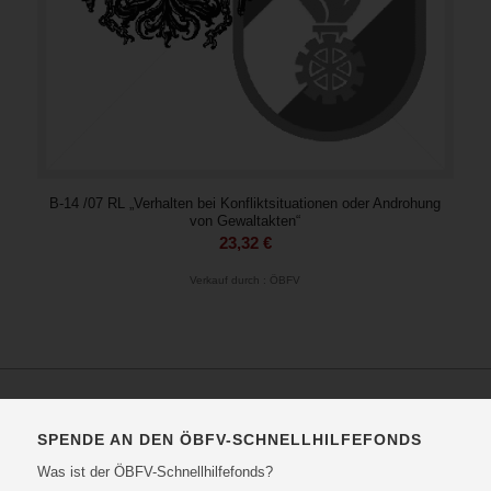
B-14 /07 RL „Verhalten bei Konfliktsituationen oder Androhung
von Gewaltakten“
23,32
€
Verkauf durch : ÖBFV
SPENDE AN DEN ÖBFV-SCHNELLHILFEFONDS
Was ist der ÖBFV-Schnellhilfefonds?