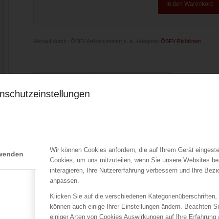
In den Warenkorb
Verkauf durch : ÖBFV
Artikelnummer:
n. a.
Kategorie:
ÖBFV Richtlinien
Beschreibung
Zusätzliche Informationen
nschutzeinstellungen
aktuelle Ausgabe 2016
Der Werkzeugsatz beinhaltet das für durchschnittliche Feuerwe
r
Werkzeugtrage oder in einem anderen Behältnis untergebracht i
vorgesehenen Halterung untergebracht werden kann.
Wir können Cookies anfordern, die auf Ihrem Gerät eingeste
rwenden
Cookies, um uns mitzuteilen, wenn Sie unsere Websites be
interagieren, Ihre Nutzererfahrung verbessern und Ihre Bez
n
anpassen.
e
Klicken Sie auf die verschiedenen Kategorienüberschriften,
können auch einige Ihrer Einstellungen ändern. Beachten S
einiger Arten von Cookies Auswirkungen auf Ihre Erfahrung