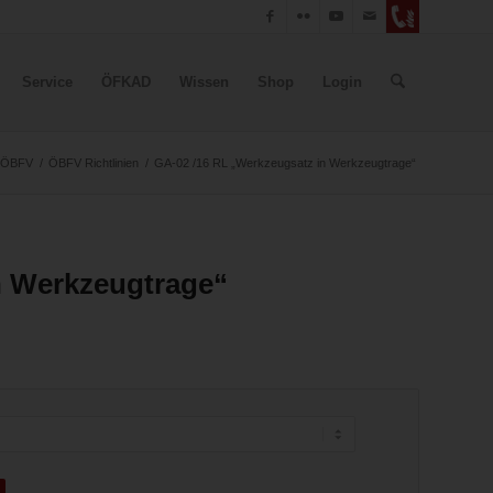
Service
ÖFKAD
Wissen
Shop
Login
 ÖBFV
/
ÖBFV Richtlinien
/
GA-02 /16 RL „Werkzeugsatz in Werkzeugtrage“
n Werkzeugtrage“