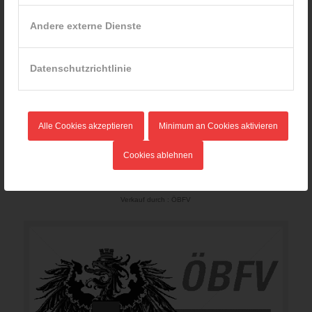
Andere externe Dienste
Datenschutzrichtlinie
Alle Cookies akzeptieren
Minimum an Cookies aktivieren
B-02 /94 RL „Alarm- und Gefahrenabwehrpläne z. ÖNORM A 9030
Cookies ablehnen
Teil 2: Einsatzunterlagen“
187,22
€
Verkauf durch : ÖBFV