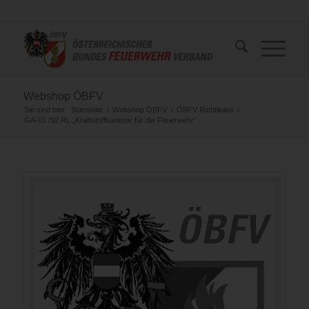
Webshop ÖBFV
Sie sind hier:
Startseite
/
Webshop ÖBFV
/
ÖBFV Richtlinien
/
GA-01 /92 RL „Kraftstoffkanister für die Feuerwehr“