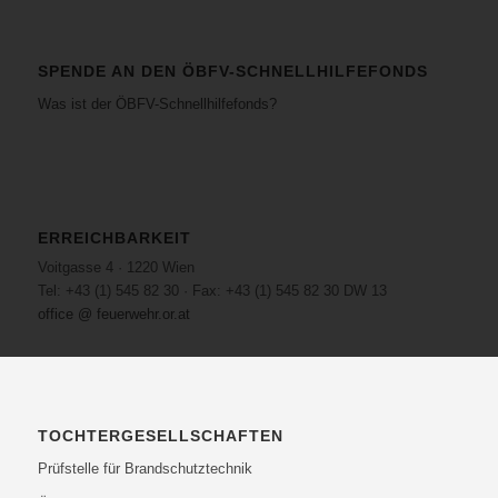
SPENDE AN DEN ÖBFV-SCHNELLHILFEFONDS
Was ist der ÖBFV-Schnellhilfefonds?
ERREICHBARKEIT
Voitgasse 4 · 1220 Wien
Tel: +43 (1) 545 82 30 · Fax: +43 (1) 545 82 30 DW 13
office @ feuerwehr.or.at
TOCHTERGESELLSCHAFTEN
Prüfstelle für Brandschutztechnik