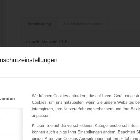
Beschreibung
Zusätzliche Informationen
aktuelle Ausgabe 2018
kostenloser Download
nschutzeinstellungen
Der gegenständliche Stromerzeuger zur Ersatzstromversorgung 
Rücklieferung) betrieben werden.
Für den Zeitraum der Ersatzstromversorgung sind die einschlä
Stromnetzanlage am Standort einzuhalten.
r
Die Bestimmungen der ÖVE ÖNORM E8001-1 sind vollinhaltlic
Ist eine Elektroanlage nicht mit einer vorschriftsgemäßen „Nots
Wir können Cookies anfordern, die auf Ihrem Gerät eingeste
rwenden
befugter Elektrotechniker eine andere Lösung vornehmen.
Cookies, um uns mitzuteilen, wenn Sie unsere Websites be
interagieren, Ihre Nutzererfahrung verbessern und Ihre Bez
n
anpassen.
e
Klicken Sie auf die verschiedenen Kategorienüberschriften,
können auch einige Ihrer Einstellungen ändern. Beachten S
einiger Arten von Cookies Auswirkungen auf Ihre Erfahrung