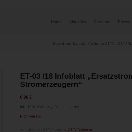
Home
Aktuelles
Über uns
Presse
Sie sind hier:
Startseite
/
Webshop ÖBFV
/
ÖBFV Rich
ET-03 /18 Infoblatt „Ersatzstr
Stromerzeugern“
0,00
€
inkl. 10 % MwSt.
zzgl. Versandkosten
Nicht vorrätig
Verkauf durch : ÖBFV
Kategorie:
ÖBFV Richtlinien