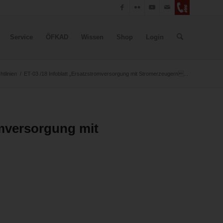
Service
ÖFKAD
Wissen
Shop
Login
tlinien
/
ET-03 /18 Infoblatt „Ersatzstromversorgung mit Stromerzeugern...
omversorgung mit