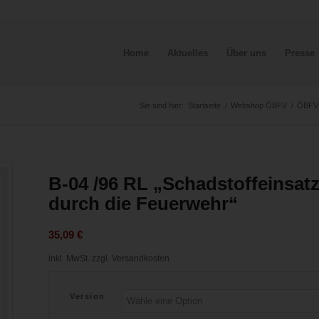
Home
Aktuelles
Über uns
Presse
Sie sind hier:
Startseite
/
Webshop ÖBFV
/
ÖBFV R
B-04 /96 RL „Schadstoffeinsatz 
durch die Feuerwehr“
35,09
€
inkl. MwSt.
zzgl. Versandkosten
Version