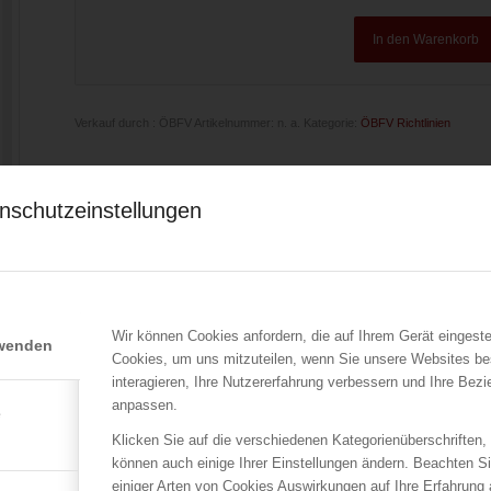
In den Warenkorb
Verkauf durch : ÖBFV
Artikelnummer:
n. a.
Kategorie:
ÖBFV Richtlinien
nschutzeinstellungen
Beschreibung
Zusätzliche Informationen
aktuelle Ausgabe 1996
r
Diese Richtlinie regelt die für die Gefahrenabwehr notwendige
gefährliche Stoffe erzeugt, gelagert oder verarbeitet werden. 
Wir können Cookies anfordern, die auf Ihrem Gerät eingeste
rwenden
sind Vorbereitungen zur Gefahrenabwehr auch seitens der Feue
Cookies, um uns mitzuteilen, wenn Sie unsere Websites be
Betrieb vorzusehenden oder vorzubereitenden Maßnahmen zur
interagieren, Ihre Nutzererfahrung verbessern und Ihre Bez
n
anpassen.
e
Klicken Sie auf die verschiedenen Kategorienüberschriften,
können auch einige Ihrer Einstellungen ändern. Beachten S
einiger Arten von Cookies Auswirkungen auf Ihre Erfahrung