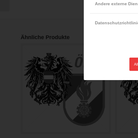
9030 Teil 3:...
Andere externe Dien
Datenschutzrichtlini
Ähnliche Produkte
Al