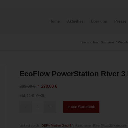
Home
Aktuelles
Über uns
Presse
Sie sind hier:
Startseite
/
Websh
EcoFlow PowerStation River 3 
Ursprünglicher
Aktueller
299,00
€
279,00
€
Preis
Preis
inkl. 20 % MwSt.
war:
ist:
299,00 €
279,00 €.
In den Warenkorb
Verkauf durch :
ÖBFV Medien GmbH
Artikelnummer:
River3Plus/26
Kategorie