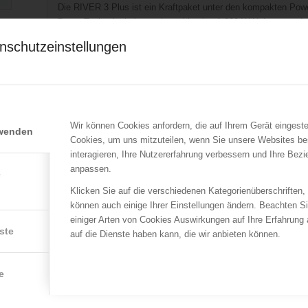
Die RIVER 3 Plus ist ein Kraftpaket unter den kompakten Powe
Boost-Technologie kann sie problemlos 1 200 W Heizgeräte da
einwandfrei weiterlaufen. Ein extra eingebautes Licht sorgt daf
nschutzeinstellungen
EcoFlow X-Stream Technology: Die patentierte Technologie m
schnellsten wieder aufladbaren, tragbaren Solarbatterien am M
Stunde geladen – ohne Batterieverschleiß, dank Fahrzeugzelle
Schnell vorbereitet für Outdoor-Abenteuer und Stromausfälle.
Die RIVER 3 Plus bietet erstklassigen Schutz mit einer <10 m
Wir können Cookies anfordern, die auf Ihrem Gerät eingeste
rwenden
Stromausfall.
Cookies, um uns mitzuteilen, wenn Sie unsere Websites be
interagieren, Ihre Nutzererfahrung verbessern und Ihre Bez
r
WICHTIG: Aktion nur für FEUERWEHRMITGLIEDER bzw. F
anpassen.
e
Für Sammelbestellungen > 5 Geräte bitte eine Anfrage an offic
Klicken Sie auf die verschiedenen Kategorienüberschriften,
Ihnen mit einem Angebot.
können auch einige Ihrer Einstellungen ändern. Beachten S
n
einiger Arten von Cookies Auswirkungen auf Ihre Erfahrung
ste
auf die Dienste haben kann, die wir anbieten können.
Bitte beachten Sie: die ÖBFV Medien GmbH tritt nur als Vermit
Hersteller!
e
Aktionspreis gültig bis 30. Juni 2026 und nur solange der Vorrat
Das Produkt wird durch unseren Lieferanten UFP Austria GmbH