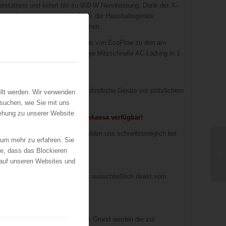
rstations und liefert bis zu 600 W Nennleistung. Dank der X-
uerhaft versorgen, sodass 90 % der Haushaltsgeräte
ür, dass Sie nie im Dunkeln stehen.
acht die tragbaren Powerstations von EcoFlow zu den am
arkt. Dank X-Stream-Technologie blitzschnelle AC-Ladung in 1
n und Erhaltungsladung.
s Umschaltzeit und sichert empfindliche Geräte vor plötzlichem
llt werden. Wir verwenden
suchen, wie Sie mit uns
iehung zu unserer Website
EUERWEHREN gegen Vorauskassa verfügbar!
e@feuerwehr.at stellen. Wir melden uns schnellstmöglich bei
 um mehr zu erfahren. Sie
ie, dass das Blockieren
 auf unseren Websites und
tler auf. Versand des Produkts ausschließlich direkt vom
 reicht.
 direkt verschickt. Aus diesem Grund werden die zur