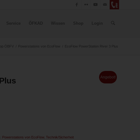
Service
ÖFKAD
Wissen
Shop
Login
op ÖBFV
/
Powerstations von EcoFlow
/
EcoFlow PowerStation River 3 Plus
Angebot!
Plus
n:
Powerstations von EcoFlow
,
Technik/Sicherheit