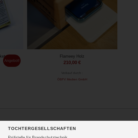
ket
Flameey Holz
Angebot!
r
ller
210,00
€
Verkauf durch :
ÖBFV Medien GmbH
 €.
TOCHTERGESELLSCHAFTEN
Prüfstelle für Brandschutztechnik