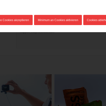
Abwicklung notwendigen Daten an den Lieferanten weitergegeb
Eine Kooperation mit Ecoflow und UFP Austria. (
Ihr PV-Großha
Hersteller:
le Cookies akzeptieren
Minimum an Cookies aktivieren
Cookies able
EcoFlow Deutschland GmbH
Speditionsstrasse 17, 40221 Düsseldorf Germany
support.eu@ecoflow.com