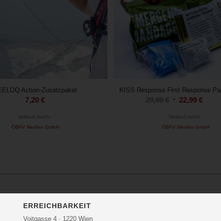
ELOQ Action-Zusatzpaket
KISS Response First Response Pa
Ursprüngliche
Aktue
7,20
€
29,99
€
22,99
€
Preis
Preis
Verkauf durch :
Verkauf durch :
war:
ist:
ÖBFV Medien GmbH
ÖBFV Medien GmbH
29,99 €
22,99
ERREICHBARKEIT
Voitgasse 4 · 1220 Wien