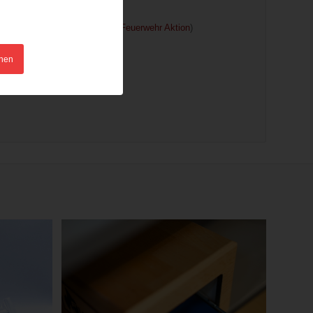
en.
ndelspartner aus Österreich | Feuerwehr Aktion
)
hnen