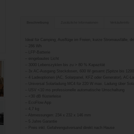
Beschreibung
Zusätzliche Informationen
Verkäuferinfo
Ideal für Camping, Ausflüge im Freien, kurze Stromausfälle, d
– 286 Wh
– LFP-Batterie
– eingebautes Licht
– 3000 Lebenszyklen bis zu > 80 % Kapazität
– 3x AC-Ausgang Steckdosen, 600 W gesamt (Spitze bis 120
– 4 Ladeoptionen (AC, Solarpanel, KFZ oder Generator), AC-La
– Universal Solarladung MC4 für 220 W max. Ladung über Sol
– USV <10 ms professionelle automatische Umschaltung
– <30 dB flüsterleise
– EcoFlow App
– 4,7 kg
– Abmessungen: 234 x 232 x 146 mm
– 5 Jahre Garantie
– Preis inkl. Gefahrengutversand direkt nach Hause