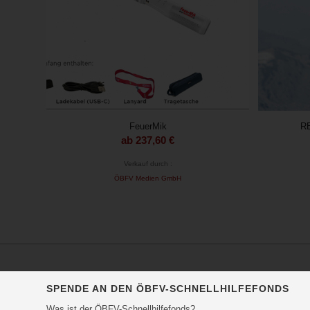
FeuerMik
RE
ab
237,60
€
Verkauf durch :
ÖBFV Medien GmbH
SPENDE AN DEN ÖBFV-SCHNELLHILFEFONDS
Was ist der ÖBFV-Schnellhilfefonds?