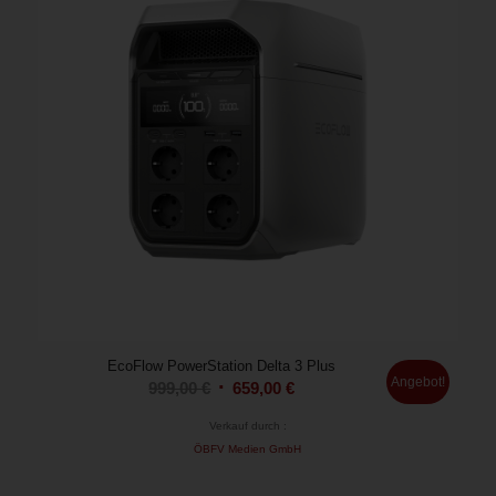
EcoFlow PowerStation Delta 3 Plus
Angebot!
Ursprünglicher
Aktueller
999,00
€
659,00
€
Preis
Preis
Verkauf durch :
war:
ist:
ÖBFV Medien GmbH
999,00 €
659,00 €.