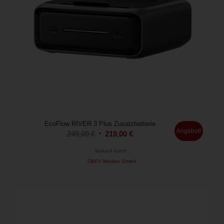
EcoFlow RIVER 3 Plus Zusatzbatterie
Angebot!
Ursprünglicher
Aktueller
249,00
€
219,00
€
Preis
Preis
Verkauf durch :
war:
ist:
ÖBFV Medien GmbH
249,00 €
219,00 €.