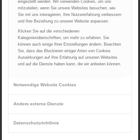
eingestellt werden. Wir verwenden Cookies, um uns
Angebot!
Ursprünglicher
Aktueller
3.299,00
€
2.699,00
€
mitzuteilen, wenn Sie unsere Websites besuchen, wie
Preis
Preis
Sie mit uns interagieren, Ihre Nutzererfahrung verbessern
Verkauf durch :
war:
ist:
und Ihre Beziehung zu unserer Website anpassen.
ÖBFV Medien GmbH
3.299,00 €
2.699,00 €.
Klicken Sie auf die verschiedenen
Kategorienüberschriften, um mehr zu erfahren. Sie
können auch einige Ihrer Einstellungen ändern. Beachten
Sie, dass das Blockieren einiger Arten von Cookies
Auswirkungen auf Ihre Erfahrung auf unseren Websites
Ähnliche Produkte
und auf die Dienste haben kann, die wir anbieten können.
Notwendige Website Cookies
Andere externe Dienste
Datenschutzrichtlinie