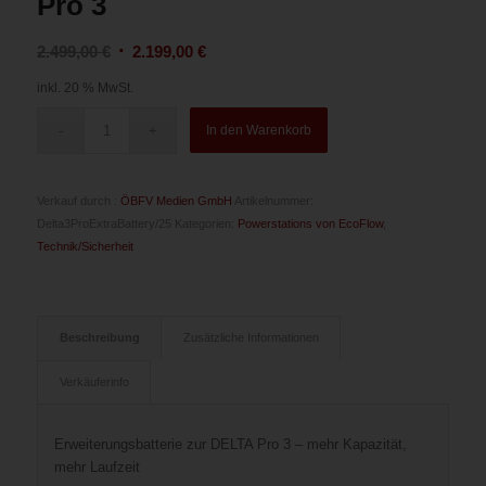
Pro 3
Ursprünglicher
Aktueller
2.499,00
€
2.199,00
€
Preis
Preis
inkl. 20 % MwSt.
war:
ist:
2.499,00 €
2.199,00 €.
In den Warenkorb
Verkauf durch :
ÖBFV Medien GmbH
Artikelnummer:
Delta3ProExtraBattery/25
Kategorien:
Powerstations von EcoFlow
,
Technik/Sicherheit
Beschreibung
Zusätzliche Informationen
Verkäuferinfo
Erweiterungsbatterie zur DELTA Pro 3 – mehr Kapazität,
mehr Laufzeit