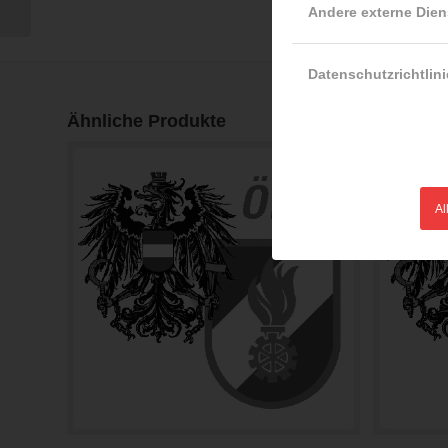
Flüssigkeiten...
Andere externe Dien
Datenschutzrichtlini
Ähnliche Produkte
Al