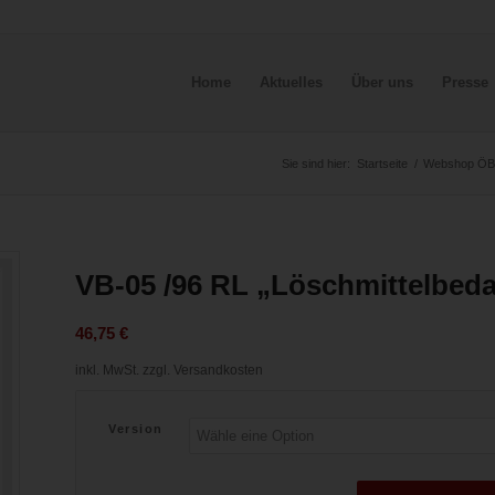
Home
Aktuelles
Über uns
Presse
Sie sind hier:
Startseite
/
Webshop Ö
VB-05 /96 RL „Löschmittelbeda
46,75
€
inkl. MwSt.
zzgl. Versandkosten
Version