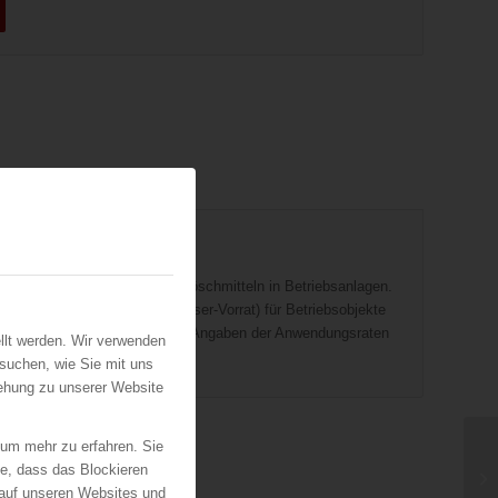
stellung und Bereithaltung von Löschmitteln in Betriebsanlagen.
schwasser-Rate und Löschwasser-Vorrat) für Betriebsobjekte
ung der Löschmittelmengen mit Angaben der Anwendungsraten
llt werden. Wir verwenden
aslöschverfahren.
suchen, wie Sie mit uns
iehung zu unserer Website
 um mehr zu erfahren. Sie
ie, dass das Blockieren
 auf unseren Websites und