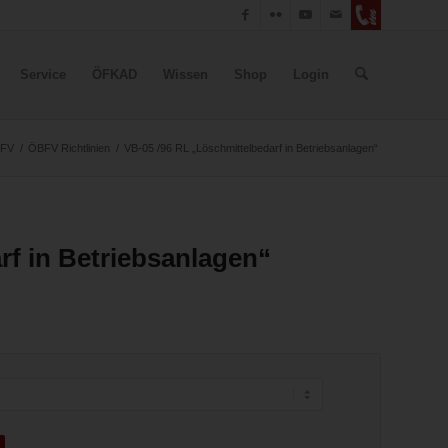
Service
ÖFKAD
Wissen
Shop
Login
BFV
/
ÖBFV Richtlinien
/
VB-05 /96 RL „Löschmittelbedarf in Betriebsanlagen“
rf in Betriebsanlagen“