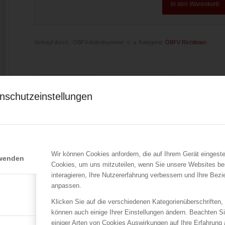
In den Warenkorb
Verkauf durch : ÖBFV
Artikelnummer:
n. a.
Kategorie:
ÖBFV Richtlinien
Beschreibung
Zusätzliche Informationen
nschutzeinstellungen
aktuelle Ausgabe 1996
Diese Richtlinie dient zur Ermittlung der erforderlichen Bereit
r
Sie umfasst die Berechnung des Löschmittelbedarfes (d.s. Lö
und für die Massengutlagerungen im Freien sowie die Ermittl
Wir können Cookies anfordern, die auf Ihrem Gerät eingeste
rwenden
und der theoretischen Löschzeiten für Schaum-, Pulver- und G
Cookies, um uns mitzuteilen, wenn Sie unsere Websites be
interagieren, Ihre Nutzererfahrung verbessern und Ihre Bez
n
anpassen.
e
Klicken Sie auf die verschiedenen Kategorienüberschriften,
können auch einige Ihrer Einstellungen ändern. Beachten S
einiger Arten von Cookies Auswirkungen auf Ihre Erfahrung