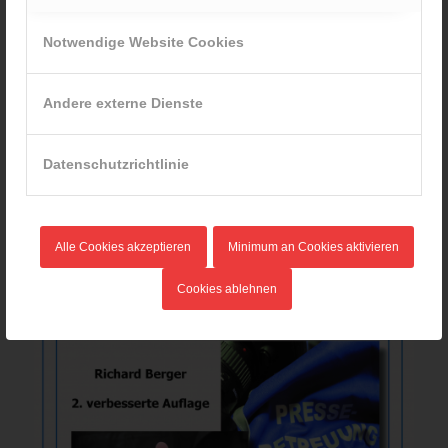
Notwendige Website Cookies
Andere externe Dienste
Datenschutzrichtlinie
Österreichs Feuerwehren 2022
13,20
€
Verkauf durch : ÖBFV
Alle Cookies akzeptieren
Minimum an Cookies aktivieren
Cookies ablehnen