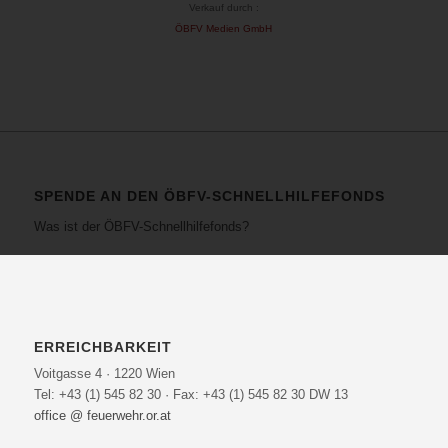
Verkauf durch :
ÖBFV Medien GmbH
SPENDE AN DEN ÖBFV-SCHNELLHILFEFONDS
Was ist der ÖBFV-Schnellhilfefonds?
ERREICHBARKEIT
Voitgasse 4 · 1220 Wien
Tel: +43 (1) 545 82 30 · Fax: +43 (1) 545 82 30 DW 13
office @ feuerwehr.or.at