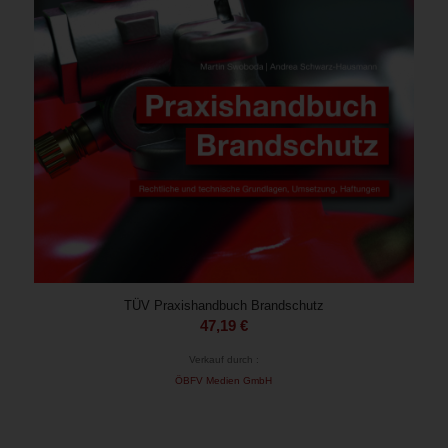
TÜV Praxishandbuch Brandschutz
47,19
€
Verkauf durch :
ÖBFV Medien GmbH