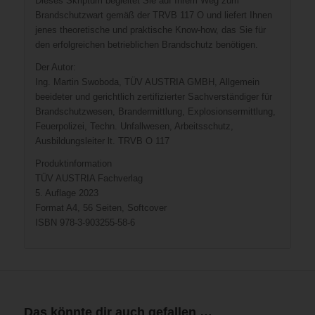
Dieses Skriptum begleitet Sie auf Ihrem Weg zum
Brandschutzwart gemäß der TRVB 117 O und liefert Ihnen
jenes theoretische und praktische Know-how, das Sie für
den erfolgreichen betrieblichen Brandschutz benötigen.
Der Autor:
Ing. Martin Swoboda, TÜV AUSTRIA GMBH, Allgemein
beeideter und gerichtlich zertifizierter Sachverständiger für
Brandschutzwesen, Brandermittlung, Explosionsermittlung,
Feuerpolizei, Techn. Unfallwesen, Arbeitsschutz,
Ausbildungsleiter lt. TRVB O 117
Produktinformation
TÜV AUSTRIA Fachverlag
5. Auflage 2023
Format A4, 56 Seiten, Softcover
ISBN 978-3-903255-58-6
Das könnte dir auch gefallen …