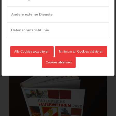
Andere externe Dienste
Datenschutzrichtlinie
Österreichs Feuerwehren 2025
13,20
€
Verkauf durch : ÖBFV
Alle Cookies akzeptieren
Minimum an Cookies aktivieren
Cookies ablehnen