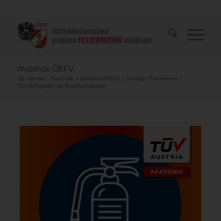
Webshop ÖBFV
Sie sind hier:
Startseite
/
Webshop ÖBFV
/
sonstige Druckwerke
/
TÜV Erfolgreich als Brandschutzwart