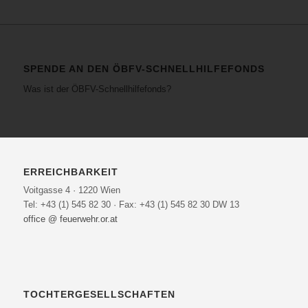
SPENDE AN DEN ÖBFV-SCHNELLHILFEFONDS
Was ist der ÖBFV-Schnellhilfefonds?
ERREICHBARKEIT
Voitgasse 4 · 1220 Wien
Tel: +43 (1) 545 82 30 · Fax: +43 (1) 545 82 30 DW 13
office @ feuerwehr.or.at
TOCHTERGESELLSCHAFTEN