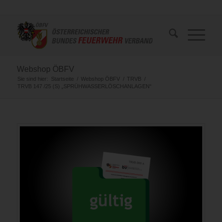
Webshop ÖBFV
Sie sind hier:
Startseite
/
Webshop ÖBFV
/
TRVB
/
TRVB 147 /25 (S) „SPRÜHWASSERLÖSCHANLAGEN“