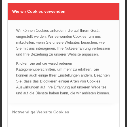
Verkauf durch : ÖBFV
Artikelnummer:
n. a.
Kategorie:
TRVB
Wie wir Cookies verwenden
Wir können Cookies anfordern, die auf Ihrem Gerät
Beschreibung
Zusätzliche Informationen
Historie
eingestellt werden. Wir verwenden Cookies, um uns
mitzuteilen, wenn Sie unsere Websites besuchen, wie
1. Ausgabe: 15.07.2025
Sie mit uns interagieren, Ihre Nutzererfahrung verbessern
und Ihre Beziehung zu unserer Website anpassen.
Die gegenständliche brandschutztechnische Einrichtung
dient dem Schutz von Leben, von Einsatzkräften sowie von
Klicken Sie auf die verschiedenen
Sachgütern und ist in vielen Fällen als Ersatz für bauliche
Kategorienüberschriften, um mehr zu erfahren. Sie
Brandschutzmaßnahmen erforderlich. Es ist daher von
können auch einige Ihrer Einstellungen ändern. Beachten
großer Bedeutung, dass die Inbetriebnahme und die
Sie, dass das Blockieren einiger Arten von Cookies
Instandhaltung nur von Fachfirmen vorgenommen werden,
Auswirkungen auf Ihre Erfahrung auf unseren Websites
die nicht nur profunde Kenntnisse über die Anforderungen
und auf die Dienste haben kann, die wir anbieten können.
dieser TRVB und die darin zitierten ÖNORMEN besitzen,
sondern auch über die dementsprechende Kompetenz im
Hinblick auf das eingesetzte Produkt verfügen müssen.
Notwendige Website Cookies
Anmerkung: Kompetenzanforderungen an Fachfirmen für
anlagentechnische Brandschutzsysteme sind in der