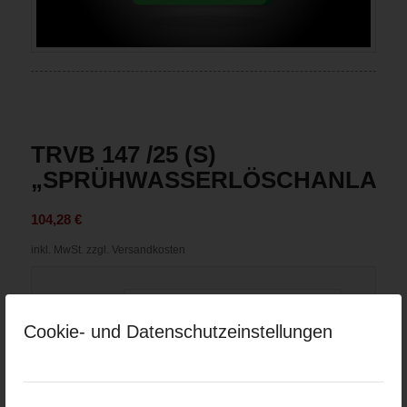
TRVB 147 /25 (S)
„SPRÜHWASSERLÖSCHANLAGE
104,28
€
inkl. MwSt.
zzgl. Versandkosten
Version
Cookie- und Datenschutzeinstellungen
In den Warenkorb