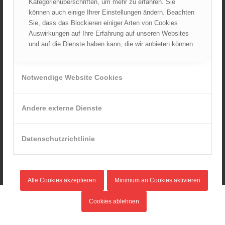
Kategorienüberschriften, um mehr zu erfahren. Sie
1. Allgemeines
können auch einige Ihrer Einstellungen ändern. Beachten
2. Begriffsbestimmungen
Sie, dass das Blockieren einiger Arten von Cookies
3. Organisation des Brandschutzes
Auswirkungen auf Ihre Erfahrung auf unseren Websites
3.1 Organisation der betrieblichen Brandschutzmaßnahmen
und auf die Dienste haben kann, die wir anbieten können.
3.2 Weitere erforderliche Organe des Brandschutzes
3.3 Ausbildung
3.4 Rechte des Brandschutzbeauftragten
Notwendige Website Cookies
3.5 Aufgaben des Brandschutzbeauftragten
4. Alarmorganisation
5. Hilfsmittel zur Evakuierung
Andere externe Dienste
6. Hinweis auf zitierte Gesetze, Normen und Richtlinien
Anhänge: Muster/Textvorschläge
1. Brandschutzordnung
Datenschutzrichtlinie
2. Alarmorganisation
2.1 Anschlagblatt für das Personal über das Verhalten im
Brandfall
2.2 Verhalten im Brandfall bei Brandmeldeanlagenalarm
Alle Cookies akzeptieren
Minimum an Cookies aktivieren
2.2.1 Verhalten der ständig besetzten Stelle bei
Brandmeldeanlagenalarm
Cookies ablehnen
2.2.2 Verhalten der ständig besetzten Stelle bei
Brandmeldeanlagenalarm mit