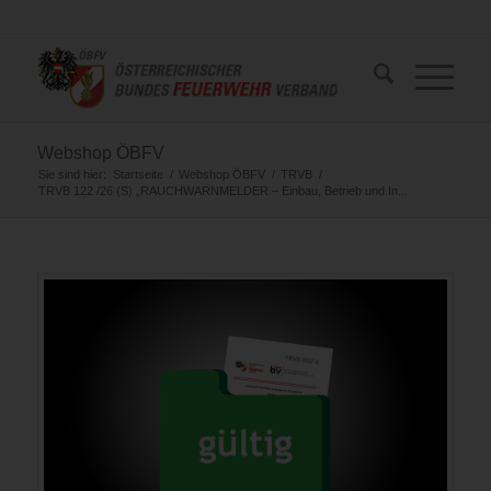
Webshop ÖBFV
Sie sind hier:
Startseite
/
Webshop ÖBFV
/
TRVB
/
TRVB 122 /26 (S) „RAUCHWARNMELDER – Einbau, Betrieb und In...