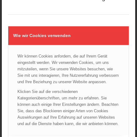
In den Warenkorb
Verkauf durch : ÖBFV
Artikelnummer:
n. a.
Kategorie:
TRVB
Wie wir Cookies verwenden
Beschreibung
Zusätzliche Informationen
Historie
Wir können Cookies anfordern, die auf Ihrem Gerät
eingestellt werden. Wir verwenden Cookies, um uns
mitzuteilen, wenn Sie unsere Websites besuchen, wie
aktuelle Ausgabe: 01.01.2026
Sie mit uns interagieren, Ihre Nutzererfahrung verbessern
(Korrekturen gegenüber der Version 01.06.2025 | siehe
und Ihre Beziehung zu unserer Website anpassen.
Historie)
Klicken Sie auf die verschiedenen
In Österreich ist der Einbau von Rauchwarnmeldern in
Kategorienüberschriften, um mehr zu erfahren. Sie
Wohnbereichen, Beherbergungsbetrieben mit bis zu 30
können auch einige Ihrer Einstellungen ändern. Beachten
Gästebetten, Kindergärten und ähnliche Nutzungen
Sie, dass das Blockieren einiger Arten von Cookies
aufgrund der landesgesetzlichen Bestimmungen
Auswirkungen auf Ihre Erfahrung auf unseren Websites
verpflichtend.
und auf die Dienste haben kann, die wir anbieten können.
Vom CEN/TC 72 wurde die Europäische Norm ÖNORM EN
14604 „Rauchwarnmelder“ als Produktnorm für den