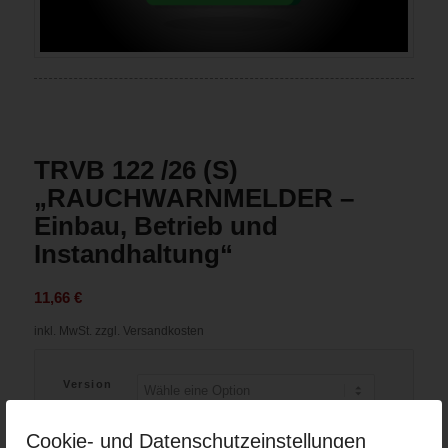
TRVB 122 /26 (S)
„RAUCHWARNMELDER –
Einbau, Betrieb und
Instandhaltung“
11,66
€
inkl. MwSt.
zzgl. Versandkosten
Version
Cookie- und Datenschutzeinstellungen