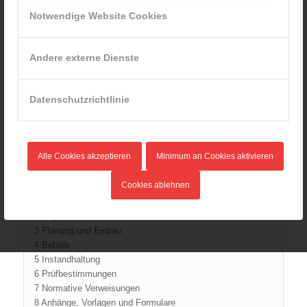
Wohnbereich erarbeitet. Diese Europäische Norm ist von
Notwendige Website Cookies
der Europäischen Kommission und der Europäischen
Freihandelszone im Rahmen der EU-
Bauprodukteverordnung (EU-BauPVO) mandatiert und bildet
Andere externe Dienste
die Prüfgrundlage für das mit der EU-BauPVO harmonisierte
Bauprodukt „Rauchwarnmelder“. Grundsätzlich dürfen nur
Rauchwarnmelder mit CE-Kennzeichnung in Verkehr
Datenschutzrichtlinie
gebracht werden.
Im CEN/TC 72 wurde beschlossen, dass die
Anwendungsregeln für Planung, Einbau, Betrieb und
Instandhaltung jeweils national festgelegt werden können.
Alle Cookies akzeptieren
Minimum an Cookies aktivieren
Inhaltsverzeichnis:
Cookies ablehnen
0 Präambel
1 Anwendungsbereich
2 Begriffe
3 Planung und Einbau
4 Betrieb
5 Instandhaltung
6 Prüfbestimmungen
7 Normative Verweisungen
8 Anhänge, Vorlagen und Formulare