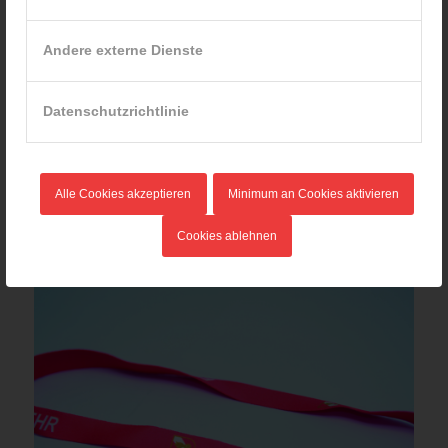
Andere externe Dienste
Datenschutzrichtlinie
Kleinkindertransportfahrzeug – KKTF
92,40
€
Verkauf durch :
Alle Cookies akzeptieren
Minimum an Cookies aktivieren
ÖBFV Medien GmbH
Cookies ablehnen