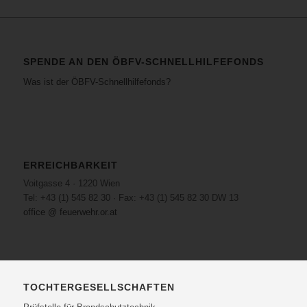
SPENDE AN DEN ÖBFV-SCHNELLHILFEFONDS
Was ist der ÖBFV-Schnellhilfefonds?
ERREICHBARKEIT
Voitgasse 4 · 1220 Wien
Tel: +43 (1) 545 82 30 · Fax: +43 (1) 545 82 30 DW 13
office @ feuerwehr.or.at
TOCHTERGESELLSCHAFTEN