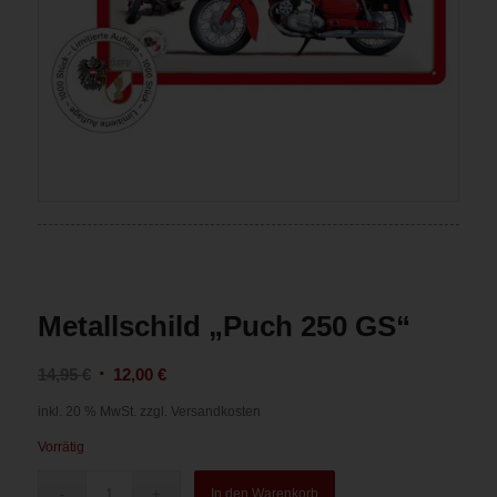
Metallschild „Puch 250 GS“
Ursprünglicher
Aktueller
14,95
€
12,00
€
Preis
Preis
inkl. 20 % MwSt.
zzgl. Versandkosten
war:
ist:
Vorrätig
14,95 €
12,00 €.
In den Warenkorb