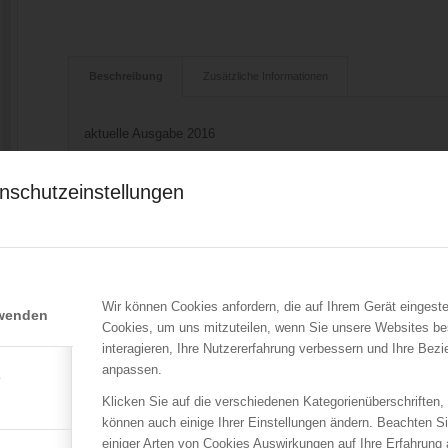
Beschreibung
Zusätzliche Informationen
aktuelle Ausgabe 2016
kostenloser Download
nschutzeinstellungen
Hinweise für den Umgang mit Atemschutzgeräten der Feuerweh
r
Wir können Cookies anfordern, die auf Ihrem Gerät eingeste
rwenden
Cookies, um uns mitzuteilen, wenn Sie unsere Websites be
interagieren, Ihre Nutzererfahrung verbessern und Ihre Bez
n
anpassen.
e
Klicken Sie auf die verschiedenen Kategorienüberschriften,
können auch einige Ihrer Einstellungen ändern. Beachten S
einiger Arten von Cookies Auswirkungen auf Ihre Erfahrung