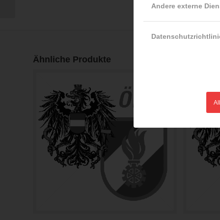
bei...
Andere externe Dien
Datenschutzrichtlini
Ähnliche Produkte
Al