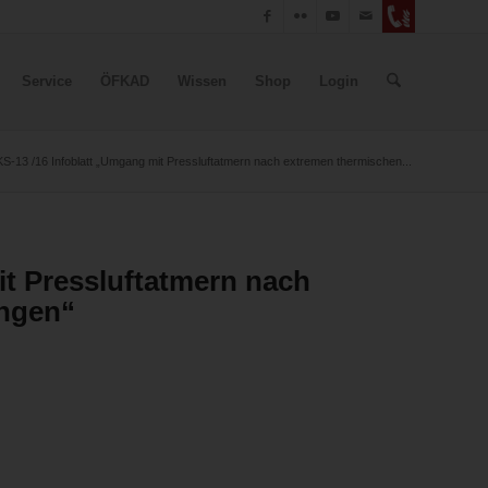
Service
ÖFKAD
Wissen
Shop
Login
KS-13 /16 Infoblatt „Umgang mit Pressluftatmern nach extremen thermischen...
it Pressluftatmern nach
ungen“