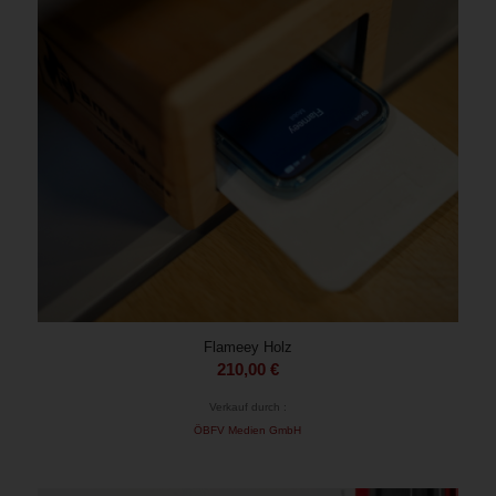
Flameey Holz
210,00
€
Verkauf durch :
ÖBFV Medien GmbH