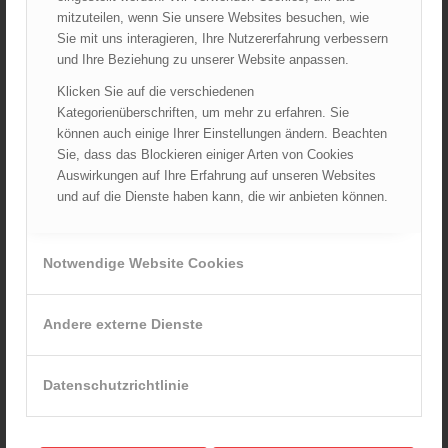
mitzuteilen, wenn Sie unsere Websites besuchen, wie
Sie mit uns interagieren, Ihre Nutzererfahrung verbessern
und Ihre Beziehung zu unserer Website anpassen.
Klicken Sie auf die verschiedenen
Kategorienüberschriften, um mehr zu erfahren. Sie
können auch einige Ihrer Einstellungen ändern. Beachten
EcoFlow PowerStation Delta 3 Plus
Sie, dass das Blockieren einiger Arten von Cookies
Angebot!
Ursprünglicher
Aktueller
999,00
€
659,00
€
Auswirkungen auf Ihre Erfahrung auf unseren Websites
Preis
Preis
und auf die Dienste haben kann, die wir anbieten können.
Verkauf durch :
war:
ist:
ÖBFV Medien GmbH
999,00 €
659,00 €.
Notwendige Website Cookies
Andere externe Dienste
Datenschutzrichtlinie