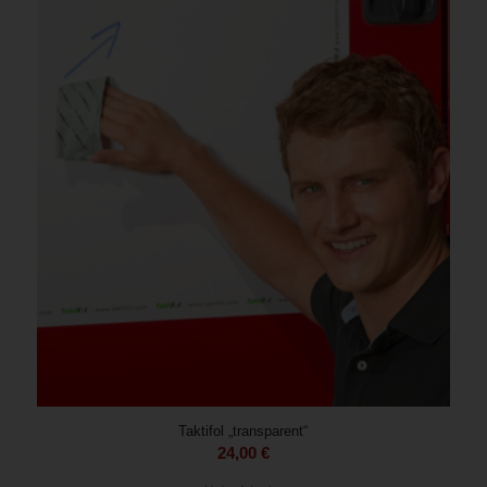
Taktifol „transparent“
24,00
€