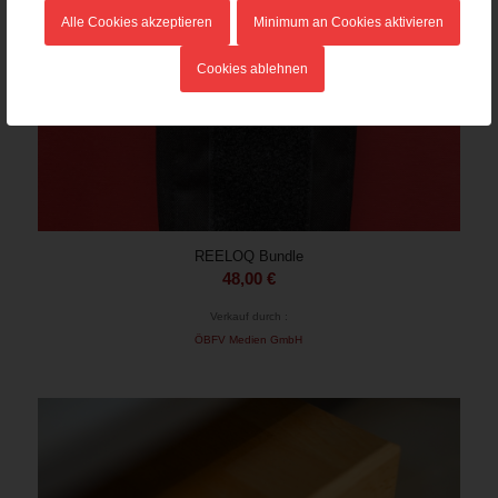
Alle Cookies akzeptieren
Minimum an Cookies aktivieren
Cookies ablehnen
REELOQ Bundle
48,00
€
Verkauf durch :
ÖBFV Medien GmbH