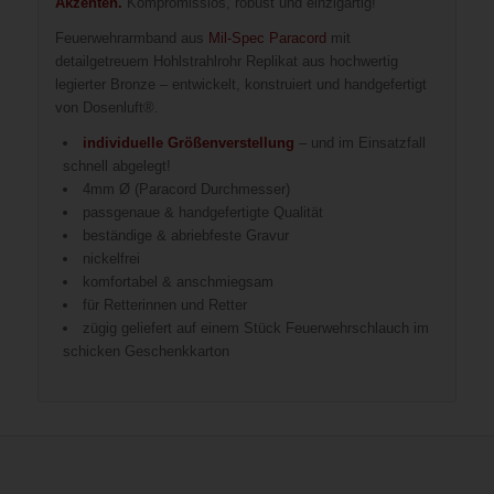
Akzenten.
Kompromisslos, robust und einzigartig!
Feuerwehrarmband aus
Mil-Spec Paracord
mit
detailgetreuem Hohlstrahlrohr Replikat aus hochwertig
legierter Bronze – entwickelt, konstruiert und handgefertigt
von Dosenluft®.
individuelle Größenverstellung
– und im Einsatzfall
schnell abgelegt!
4mm Ø (Paracord Durchmesser)
passgenaue & handgefertigte Qualität
beständige & abriebfeste Gravur
nickelfrei
komfortabel & anschmiegsam
für Retterinnen und Retter
zügig geliefert auf einem Stück Feuerwehrschlauch im
schicken Geschenkkarton