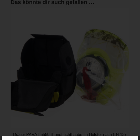
Das könnte dir auch gefallen …
Dräger PARAT 5550 Brandfluchthaube im Holster nach EN 137