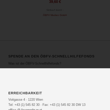
39,60
€
Verkauf durch :
ÖBFV Medien GmbH
SPENDE AN DEN ÖBFV-SCHNELLHILFEFONDS
Was ist der ÖBFV-Schnellhilfefonds?
ERREICHBARKEIT
Voitgasse 4 · 1220 Wien
Tel: +43 (1) 545 82 30 · Fax: +43 (1) 545 82 30 DW 13
office @ feuerwehr.or.at