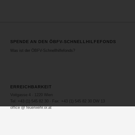
SPENDE AN DEN ÖBFV-SCHNELLHILFEFONDS
Was ist der ÖBFV-Schnellhilfefonds?
ERREICHBARKEIT
Voitgasse 4 · 1220 Wien
Tel: +43 (1) 545 82 30 · Fax: +43 (1) 545 82 30 DW 13
office @ feuerwehr.or.at