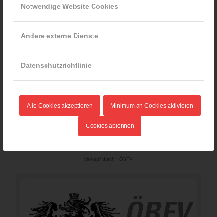
Notwendige Website Cookies
Andere externe Dienste
Datenschutzrichtlinie
Alle Cookies akzeptieren
Minimum an Cookies aktivieren
B-13 /06 RL „Beurteilungskriterien f. Tanklöschfahrzeuge im
Cookies ablehnen
Betrieb“
35,09
€
Verkauf durch : ÖBFV