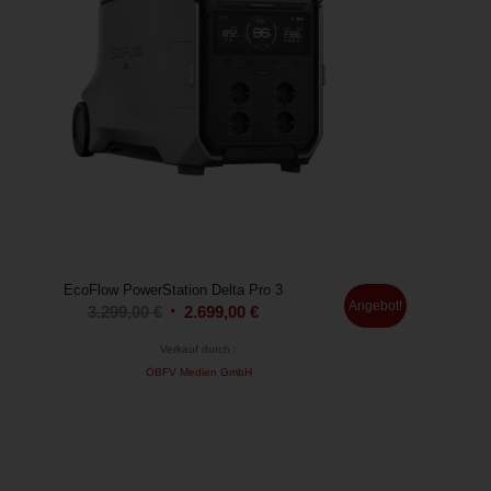
EcoFlow PowerStation Delta Pro 3
Angebot!
Ursprünglicher
Aktueller
3.299,00
€
2.699,00
€
Preis
Preis
Verkauf durch :
war:
ist:
ÖBFV Medien GmbH
3.299,00 €
2.699,00 €.