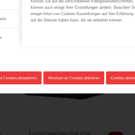
Klicken Sie auf die verschiedenen Kategorienüberschriften,
können auch einige Ihrer Einstellungen ändern. Beachten S
einiger Arten von Cookies Auswirkungen auf Ihre Erfahrung
ste
auf die Dienste haben kann, die wir anbieten können.
e
le Cookies akzeptieren
Minimum an Cookies aktivieren
Cookies able
EcoFlow PowerStation River 3 Plus