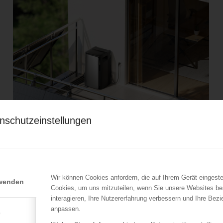
nschutzeinstellungen
EcoFlow Balkonkrafwerk Ultra
Wir können Cookies anfordern, die auf Ihrem Gerät eingeste
rwenden
!
Angebot!
Ursprünglicher
Aktueller
999,00
€
769,00
€
Cookies, um uns mitzuteilen, wenn Sie unsere Websites be
Preis
Preis
interagieren, Ihre Nutzererfahrung verbessern und Ihre Bez
Verkauf durch :
war:
ist:
anpassen.
e
ÖBFV Medien GmbH
999,00 €
769,00 €.