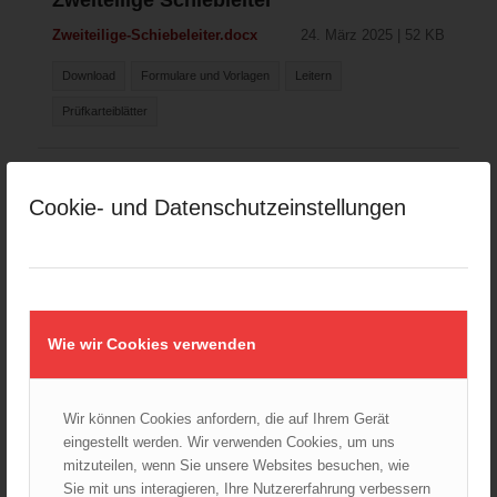
Zweiteilige Schiebleiter
Zweiteilige-Schiebeleiter.docx
24. März 2025 | 52 KB
Download
Formulare und Vorlagen
Leitern
Prüfkarteiblätter
Cookie- und Datenschutzeinstellungen
ALLIANZ Versicherung Österreich unterstützt Präventionsarbeit
Wie wir Cookies verwenden
BOS-Drohnen
Datenschutzgrundverordnung
Wir können Cookies anfordern, die auf Ihrem Gerät
eingestellt werden. Wir verwenden Cookies, um uns
Downloads
mitzuteilen, wenn Sie unsere Websites besuchen, wie
FELIX & ÖBFV Feuerwehrjugendfördertopf
Sie mit uns interagieren, Ihre Nutzererfahrung verbessern