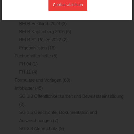
Cookies ablehnen
BFJLB Feldkirch 2016
(1)
BFJLB Wien 2018
(2)
BFLB Feldkirch 2024
(3)
BFLB Kapfenberg 2016
(6)
BFLB St. Pölten 2022
(2)
Ergebnislisten
(18)
Fachschriftenhefte
(5)
FH 04
(1)
FH 11
(4)
Formulare und Vorlagen
(60)
Infoblätter
(45)
SG 1.3 Öffentlichkeitsarbeit und Bewusstseinsbildung
(2)
SG 1.5 Geschichte, Dokumentation und
Auszeichnungen
(7)
SG 3.3 Atemschutz
(9)