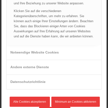
und Ihre Beziehung zu unserer Website anpassen.
FELIX & ÖBFV Feuerwehrjugendfördertopf
Klicken Sie auf die verschiedenen
Feuerwehrbekleidung
Kategorienüberschriften, um mehr zu erfahren. Sie
Feuerwehrjugend
können auch einige Ihrer Einstellungen ändern. Beachten
Sie, dass das Blockieren einiger Arten von Cookies
Gefahrenradius
Auswirkungen auf Ihre Erfahrung auf unseren Websites
Kostenlose Hepatitis Impfung für Feuerwehrmitglieder
und auf die Dienste haben kann, die wir anbieten können.
Links
ÖBFV Richtlinien Entwürfe
Notwendige Website Cookies
ÖBFV-Schnellhilfefonds
Rechtliche Aspekte der Feuerwehr-Öffentlichkeitsarbeit
Andere externe Dienste
TRVB – Arbeitskreis
Datenschutzrichtlinie
DOWNLOAD KATEGORIEN
Alle Cookies akzeptieren
Minimum an Cookies aktivieren
Bewerbswesen
(30)