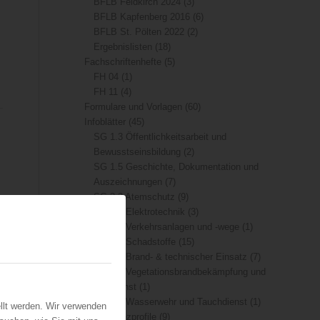
BFLB Feldkirch 2024
(3)
BFLB Kapfenberg 2016
(6)
BFLB St. Pölten 2022
(2)
Ergebnislisten
(18)
Fachschriftenhefte
(5)
FH 04
(1)
FH 11
(4)
Formulare und Vorlagen
(60)
Infoblätter
(45)
SG 1.3 Öffentlichkeitsarbeit und
Bewusstseinsbildung
(2)
SG 1.5 Geschichte, Dokumentation und
Auszeichnungen
(7)
SG 3.3 Atemschutz
(9)
SG 3.9 Elektrotechnik
(3)
SG 4.4 Verkehrsanlagen und -wege
(1)
SG 4.6 Schadstoffe
(15)
SG 5.1 Brand- & technischer Einsatz
(7)
SG 5.3 Vegetationsbrandbekämpfung und
Flugdienst
(1)
SG 5.4 Wasserwehr und Tauchdienst
(1)
llt werden. Wir verwenden
Kompetenzprofile
(9)