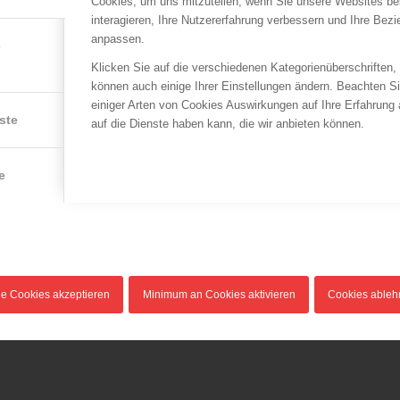
Cookies, um uns mitzuteilen, wenn Sie unsere Websites be
interagieren, Ihre Nutzererfahrung verbessern und Ihre Bez
Prüfkarteiblätter
anpassen.
e
Klicken Sie auf die verschiedenen Kategorienüberschriften,
können auch einige Ihrer Einstellungen ändern. Beachten S
einiger Arten von Cookies Auswirkungen auf Ihre Erfahrung
ste
auf die Dienste haben kann, die wir anbieten können.
e
le Cookies akzeptieren
Minimum an Cookies aktivieren
Cookies able