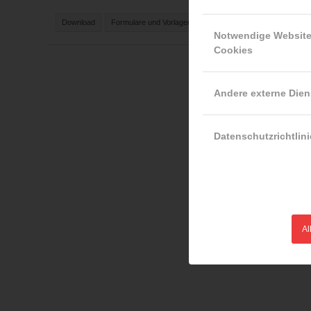
Download
Formulare und Vorlagen
Hydraulische Rettungsgeräte
Notwendige Websit
Cookies
Andere externe Dien
Datenschutzrichtlini
Al