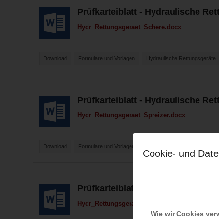
Prüfkarteiblatt - Hydraulische Re
Hydr_Rettungsgeraet_Schere.docx
Download
Formulare und Vorlagen
Hydraulische Rettungsgeräte
Prüfkarteiblatt - Hydraulische Re
Hydr_Rettungsgeraet_Spreizer.docx
Download
Formulare und Vorlagen
Hydraulische Rettungsgeräte
Cookie- und Date
Prüfkarteiblatt - Hydraulische Ret
Hydr_Rettungsgeraet_Zylinder.docx
Wie wir Cookies ve