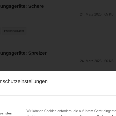
ttungsgeräte: Schere
24. März 2025 | 65 KB
Prüfkarteiblätter
ttungsgeräte: Spreizer
24. März 2025 | 66 KB
Prüfkarteiblätter
nschutzeinstellungen
tungsgeräte: Zylinder
24. März 2025 | 64 KB
Wir können Cookies anfordern, die auf Ihrem Gerät eingeste
rwenden