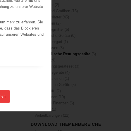
suchen, wie Sie mit uns
Merkblätter
(2)
iehung zu unserer Website
Plakate und Grafiken
(15)
Prüfkarteiblätter
(45)
 um mehr zu erfahren. Sie
Allgemein
(2)
ie, dass das Blockieren
Anschlagmittel
(6)
 auf unseren Websites und
Elektrische Geräte
(0)
Feuerwehrgurt
(1)
Hebekissen
(5)
Hydraulische Rettungsgeräte
(6)
Leitern
(9)
Notrettungsgeräteset
(3)
Rettungsgeräte
(4)
Rettungsleinen
(1)
Technische Geräte
(5)
Zuggeräte
(2)
hnen
Publikationen
(10)
Recht und Finanzen
(6)
Statistik
(21)
Verlautbarungen
(22)
DOWNLOAD THEMENBEREICHE