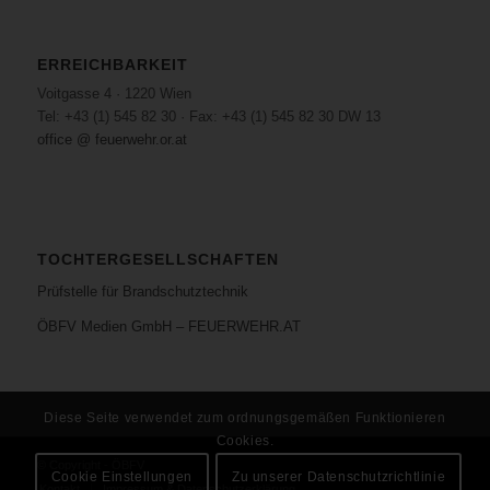
ERREICHBARKEIT
Voitgasse 4 · 1220 Wien
Tel: +43 (1) 545 82 30 · Fax: +43 (1) 545 82 30 DW 13
office @ feuerwehr.or.at
TOCHTERGESELLSCHAFTEN
Prüfstelle für Brandschutztechnik
ÖBFV Medien GmbH – FEUERWEHR.AT
Diese Seite verwendet zum ordnungsgemäßen Funktionieren
Cookies.
© Copyright - ÖBFV
Cookie Einstellungen
Zu unserer Datenschutzrichtlinie
Kontakt
Impressum & Datenschutzerklärung