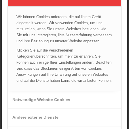
Feuerwehr-Ausbildung auf Bundesebene
/
20.01.2024
in
ÖFKAD
Wir können Cookies anfordern, die auf Ihrem Gerät
In der letzten Präsidialsitzung des Jahres 2023 stand ein
eingestellt werden. Wir verwenden Cookies, um uns
umfangreiches Thema im Fokus: es wird ein ergänzendes
mitzuteilen, wenn Sie unsere Websites besuchen, wie
Ausbildungsangebot für höhere Feuerwehrführungskräfte –
Sie mit uns interagieren, Ihre Nutzererfahrung verbessern
aufbauend auf den Angeboten der Landesfeuerwehrschulen bzw.
und Ihre Beziehung zu unserer Website anpassen.
dem Ausbildungszentrum – geben. Die ÖBFV-Richtlinie A-09, die
Klicken Sie auf die verschiedenen
aus dem Jahr 2001 stammt und diese Thematik regelt, soll
Kategorienüberschriften, um mehr zu erfahren. Sie
überdies weiterentwickelt werden. Nach umfangreichen
können auch einige Ihrer Einstellungen ändern. Beachten
Recherchen und Umfeldanalysen […]
Sie, dass das Blockieren einiger Arten von Cookies
Weiterlesen
Auswirkungen auf Ihre Erfahrung auf unseren Websites
und auf die Dienste haben kann, die wir anbieten können.
«
‹
8
9
10
Seite 10 von 10
Notwendige Website Cookies
Andere externe Dienste