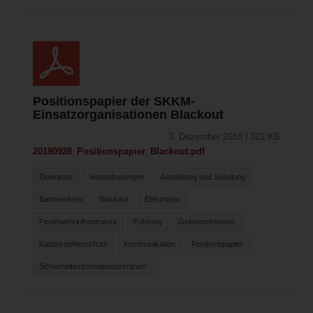
Positionspapier der SKKM-
Einsatzorganisationen Blackout
3. Dezember 2018 | 321 KB
20180928_Positionspapier_Blackout.pdf
Download
Verlautbarungen
Ausbildung und Schulung
Bahnverkehr
Blackout
Elektrizität
Feuerwehrinfrastruktur
Führung
Gefahrenhinweis
Katastrophenschutz
Kommunikation
Positionspapier
Sicherheitsinformationszentrum