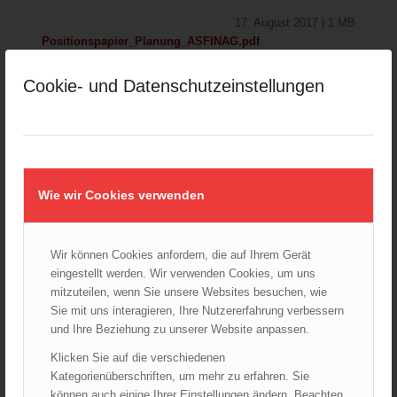
17. August 2017 | 1 MB
Positionspapier_Planung_ASFINAG.pdf
Download
Verlautbarungen
Ausbildung und Schulung
Cookie- und Datenschutzeinstellungen
Fahrzeuge
Führung
Kommunikation
Positionspapier
Rechtliches
Technischer Einsatz
Tunnel
Verkehr
Wie wir Cookies verwenden
Wir können Cookies anfordern, die auf Ihrem Gerät
Positionspapier des ÖBFV aus
eingestellt werden. Wir verwenden Cookies, um uns
dem Jahr 2017
mitzuteilen, wenn Sie unsere Websites besuchen, wie
Sie mit uns interagieren, Ihre Nutzererfahrung verbessern
17. August 2017 | 414 KB
und Ihre Beziehung zu unserer Website anpassen.
Positionspapier_Hepatitis_MWST.pdf
Klicken Sie auf die verschiedenen
Download
Verlautbarungen
Fahrzeuge
Führung
Kategorienüberschriften, um mehr zu erfahren. Sie
können auch einige Ihrer Einstellungen ändern. Beachten