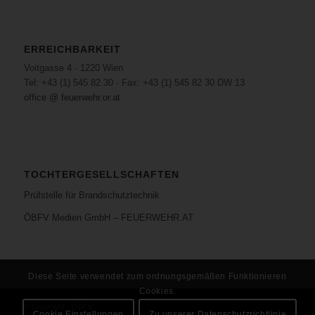
ERREICHBARKEIT
Voitgasse 4 · 1220 Wien
Tel: +43 (1) 545 82 30 · Fax: +43 (1) 545 82 30 DW 13
office @ feuerwehr.or.at
TOCHTERGESELLSCHAFTEN
Prüfstelle für Brandschutztechnik
ÖBFV Medien GmbH – FEUERWEHR.AT
Diese Seite verwendet zum ordnungsgemäßen Funktionieren
Cookies.
© Copyright - ÖBFV
Cookie Einstellungen
Zu unserer Datenschutzrichtlinie