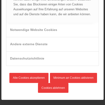
Gefahrenhinweis
Gerätschaften
Kommunikation
Sie, dass das Blockieren einiger Arten von Cookies
Positionspapier
Rechtliches
Technischer Einsatz
Auswirkungen auf Ihre Erfahrung auf unseren Websites
und auf die Dienste haben kann, die wir anbieten können.
Verkehr
Zahlen
Notwendige Website Cookies
Andere externe Dienste
ÖBFV Positionspapier aus dem
Jahr 2013
Datenschutzrichtlinie
29. März 2017 | 59 KB
Positionspapier_OEBFV_Beschluss_318PSV01.pdf
Alle Cookies akzeptieren
Minimum an Cookies aktivieren
Download
Verlautbarungen
Feuerwehrinfrastruktur
Führung
Katastrophenschutz
Kommunikation
Cookies ablehnen
Landesfeuerwehrverbände
Positionspapier