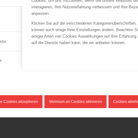
Cookies, um uns mitzuteilen, wenn Sie unsere Websites be
interagieren, Ihre Nutzererfahrung verbessern und Ihre Bez
anpassen.
e
Klicken Sie auf die verschiedenen Kategorienüberschriften,
können auch einige Ihrer Einstellungen ändern. Beachten S
einiger Arten von Cookies Auswirkungen auf Ihre Erfahrung
ste
auf die Dienste haben kann, die wir anbieten können.
e
le Cookies akzeptieren
Minimum an Cookies aktivieren
Cookies able