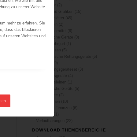
suchen, wie Sie mit uns
Merkblätter
(2)
iehung zu unserer Website
Plakate und Grafiken
(15)
Prüfkarteiblätter
(45)
 um mehr zu erfahren. Sie
Allgemein
(2)
ie, dass das Blockieren
Anschlagmittel
(6)
 auf unseren Websites und
Elektrische Geräte
(0)
Feuerwehrgurt
(1)
Hebekissen
(5)
Hydraulische Rettungsgeräte
(6)
Leitern
(9)
Notrettungsgeräteset
(3)
Rettungsgeräte
(4)
Rettungsleinen
(1)
Technische Geräte
(5)
Zuggeräte
(2)
hnen
Publikationen
(10)
Recht und Finanzen
(6)
Statistik
(21)
Verlautbarungen
(22)
DOWNLOAD THEMENBEREICHE