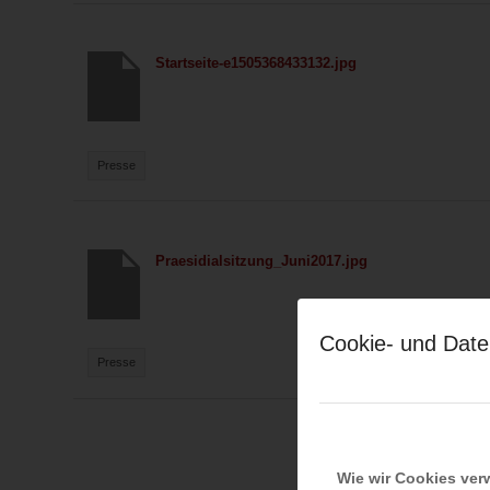
Startseite-e1505368433132.jpg
Presse
Praesidialsitzung_Juni2017.jpg
Cookie- und Date
Presse
Wie wir Cookies ve