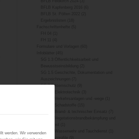
BFLB Feldkirch 2024
(3)
BFLB Kapfenberg 2016
(6)
BFLB St. Pölten 2022
(2)
Ergebnislisten
(18)
Fachschriftenhefte
(5)
FH 04
(1)
FH 11
(4)
Formulare und Vorlagen
(60)
Infoblätter
(45)
SG 1.3 Öffentlichkeitsarbeit und
Bewusstseinsbildung
(2)
SG 1.5 Geschichte, Dokumentation und
Auszeichnungen
(7)
SG 3.3 Atemschutz
(9)
SG 3.9 Elektrotechnik
(3)
SG 4.4 Verkehrsanlagen und -wege
(1)
SG 4.6 Schadstoffe
(15)
SG 5.1 Brand- & technischer Einsatz
(7)
SG 5.3 Vegetationsbrandbekämpfung und
Flugdienst
(1)
SG 5.4 Wasserwehr und Tauchdienst
(1)
llt werden. Wir verwenden
Kompetenzprofile
(9)