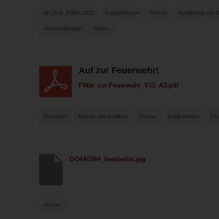
BFLB St. Pölten 2022
Ergebnislisten
Presse
Ausbildung und 
Veranstaltungen
Zahlen
Auf zur Feuerwehr!
FWat_zur-Feuerwehr_V13_A3.pdf
Download
Plakate und Grafiken
Presse
Publikationen
Feu
OO4A0364_bearbeitet.jpg
Presse