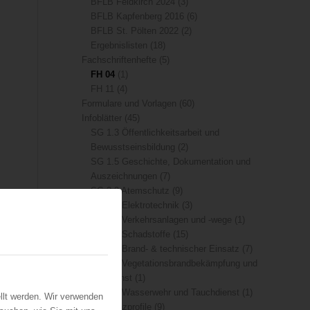
BFLB Feldkirch 2024
(3)
BFLB Kapfenberg 2016
(6)
BFLB St. Pölten 2022
(2)
Ergebnislisten
(18)
Fachschriftenhefte
(5)
FH 04
(1)
FH 11
(4)
Formulare und Vorlagen
(60)
Infoblätter
(45)
SG 1.3 Öffentlichkeitsarbeit und
Bewusstseinsbildung
(2)
SG 1.5 Geschichte, Dokumentation und
Auszeichnungen
(7)
SG 3.3 Atemschutz
(9)
SG 3.9 Elektrotechnik
(3)
SG 4.4 Verkehrsanlagen und -wege
(1)
SG 4.6 Schadstoffe
(15)
SG 5.1 Brand- & technischer Einsatz
(7)
SG 5.3 Vegetationsbrandbekämpfung und
Flugdienst
(1)
SG 5.4 Wasserwehr und Tauchdienst
(1)
llt werden. Wir verwenden
Kompetenzprofile
(9)