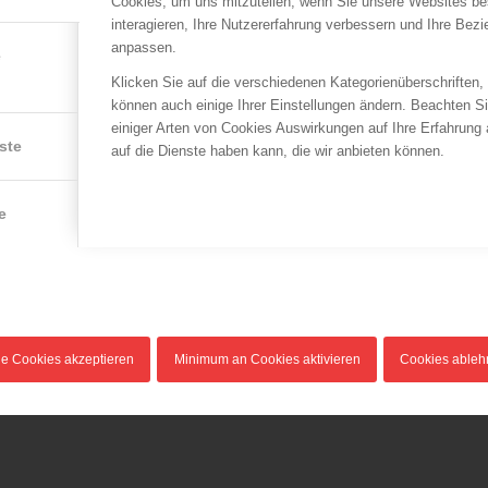
Cookies, um uns mitzuteilen, wenn Sie unsere Websites be
interagieren, Ihre Nutzererfahrung verbessern und Ihre Bez
anpassen.
e
Klicken Sie auf die verschiedenen Kategorienüberschriften,
können auch einige Ihrer Einstellungen ändern. Beachten S
einiger Arten von Cookies Auswirkungen auf Ihre Erfahrung
ste
auf die Dienste haben kann, die wir anbieten können.
e
le Cookies akzeptieren
Minimum an Cookies aktivieren
Cookies able