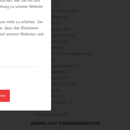
suchen, wie Sie mit uns
Merkblätter
(2)
iehung zu unserer Website
Plakate und Grafiken
(15)
Prüfkarteiblätter
(45)
 um mehr zu erfahren. Sie
Allgemein
(2)
ie, dass das Blockieren
Anschlagmittel
(6)
 auf unseren Websites und
Elektrische Geräte
(0)
Feuerwehrgurt
(1)
Hebekissen
(5)
Hydraulische Rettungsgeräte
(6)
Leitern
(9)
Notrettungsgeräteset
(3)
Rettungsgeräte
(4)
Rettungsleinen
(1)
Technische Geräte
(5)
Zuggeräte
(2)
hnen
Publikationen
(10)
Recht und Finanzen
(6)
Statistik
(21)
Verlautbarungen
(22)
DOWNLOAD THEMENBEREICHE