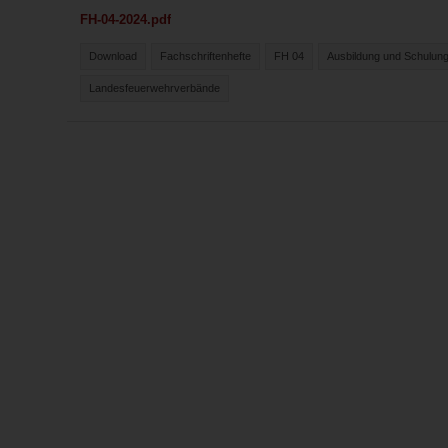
FH-04-2024.pdf
Download
Fachschriftenhefte
FH 04
Ausbildung und Schulun
Landesfeuerwehrverbände