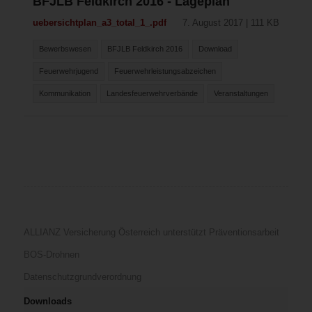
BFJLB Feldkirch 2016 - Lageplan
uebersichtplan_a3_total_1_.pdf
7. August 2017 | 111 KB
Bewerbswesen
BFJLB Feldkirch 2016
Download
Feuerwehrjugend
Feuerwehrleistungsabzeichen
Kommunikation
Landesfeuerwehrverbände
Veranstaltungen
ALLIANZ Versicherung Österreich unterstützt Präventionsarbeit
BOS-Drohnen
Datenschutzgrundverordnung
Downloads