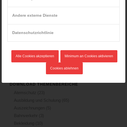
Leitern
(9)
Notrettungsgeräteset
(3)
Andere externe Dienste
Rettungsgeräte
(4)
Rettungsleinen
(1)
Datenschutzrichtlinie
Technische Geräte
(5)
Zuggeräte
(2)
Publikationen
(10)
Alle Cookies akzeptieren
Minimum an Cookies aktivieren
Recht und Finanzen
(6)
Statistik
(21)
Cookies ablehnen
Verlautbarungen
(22)
DOWNLOAD THEMENBEREICHE
Atemschutz
(23)
Ausbildung und Schulung
(65)
Auszeichnungen
(5)
Bahnverkehr
(3)
Bekleidung
(10)