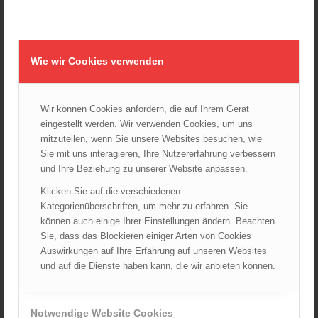
SG 3.9 Elektrotechnik
(3)
SG 4.4 Verkehrsanlagen und -wege
(1)
SG 4.6 Schadstoffe
(15)
Wie wir Cookies verwenden
SG 5.1 Brand- & technischer Einsatz
(7)
SG 5.3 Vegetationsbrandbekämpfung und Flugdienst
(1)
Wir können Cookies anfordern, die auf Ihrem Gerät
SG 5.4 Wasserwehr und Tauchdienst
(1)
eingestellt werden. Wir verwenden Cookies, um uns
mitzuteilen, wenn Sie unsere Websites besuchen, wie
Kompetenzprofile
(9)
Sie mit uns interagieren, Ihre Nutzererfahrung verbessern
Merkblätter
(2)
und Ihre Beziehung zu unserer Website anpassen.
Plakate und Grafiken
(15)
Klicken Sie auf die verschiedenen
Prüfkarteiblätter
(45)
Kategorienüberschriften, um mehr zu erfahren. Sie
Allgemein
(2)
können auch einige Ihrer Einstellungen ändern. Beachten
Anschlagmittel
(6)
Sie, dass das Blockieren einiger Arten von Cookies
Auswirkungen auf Ihre Erfahrung auf unseren Websites
Elektrische Geräte
(0)
und auf die Dienste haben kann, die wir anbieten können.
Feuerwehrgurt
(1)
Hebekissen
(5)
Hydraulische Rettungsgeräte
(6)
Notwendige Website Cookies