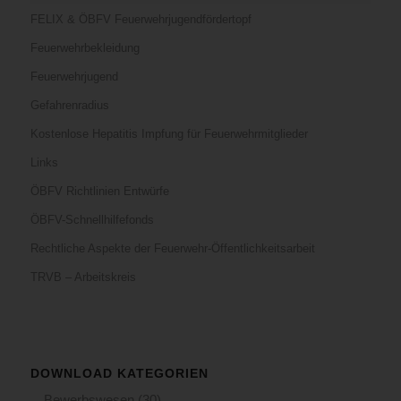
FELIX & ÖBFV Feuerwehrjugendfördertopf
Feuerwehrbekleidung
Feuerwehrjugend
Gefahrenradius
Kostenlose Hepatitis Impfung für Feuerwehrmitglieder
Links
ÖBFV Richtlinien Entwürfe
ÖBFV-Schnellhilfefonds
Rechtliche Aspekte der Feuerwehr-Öffentlichkeitsarbeit
TRVB – Arbeitskreis
DOWNLOAD KATEGORIEN
Bewerbswesen
(30)