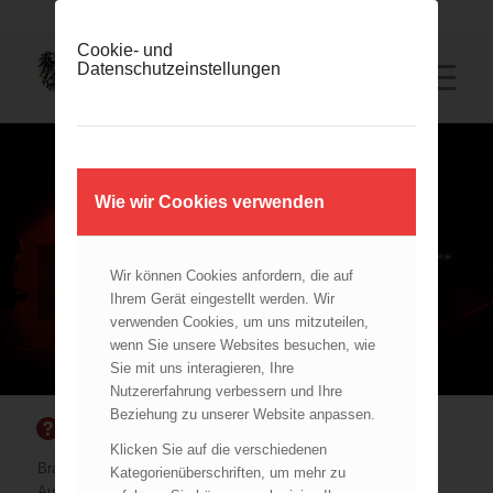
Cookie- und
Datenschutzeinstellungen
Wie wir Cookies verwenden
LKW-BRAND
BRAND LKW ODER AUTOBUS IM FREIEN,
Wir können Cookies anfordern, die auf
FREISTEHEND, OHNE AUSBREITUNGSGEFAHR
Ihrem Gerät eingestellt werden. Wir
(SEM04)
verwenden Cookies, um uns mitzuteilen,
wenn Sie unsere Websites besuchen, wie
Sie mit uns interagieren, Ihre
Nutzererfahrung verbessern und Ihre
Beziehung zu unserer Website anpassen.
SCHADENSLAGE
Klicken Sie auf die verschiedenen
Brand LKW oder Autobus im Freien, freistehend, ohne
Kategorienüberschriften, um mehr zu
Ausbreitungsgefahr