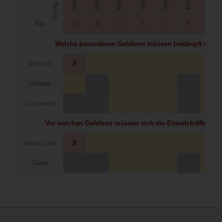
Durch
Für
A
A
A
A
C
E
E
Welche besonderen Gefahren müssen bekämpft werd
Mensch
X
Umwelt
Sachwerte
Vor welchen Gefahren müssen sich die Einsatzkräfte sch
Mannschaft
X
Gerät