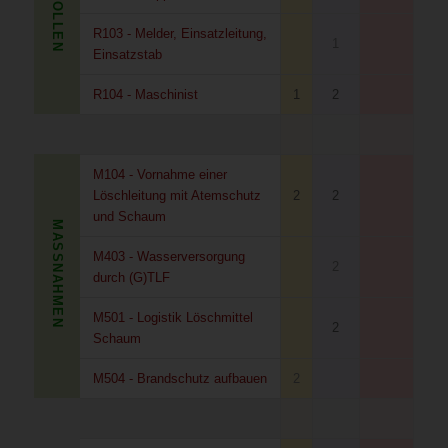
ROLLEN
R103 - Melder, Einsatzleitung,
1
Einsatzstab
R104 - Maschinist
1
2
M104 - Vornahme einer
Löschleitung mit Atemschutz
2
2
und Schaum
MASSNAHMEN
M403 - Wasserversorgung
2
durch (G)TLF
M501 - Logistik Löschmittel
2
Schaum
M504 - Brandschutz aufbauen
2