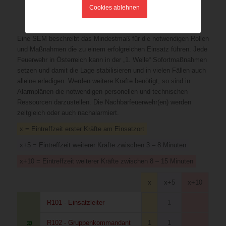
Cookies ablehnen
Ressourcenplan
Eine SEM beschreibt das Mindestmaß für die notwendigen Rollen
und Maßnahmen die zu einem erfolgreichen Einsatz führen. Jede
Feuerwehr in Österreich kann in der „1. Welle“ Sofortmaßnahmen
setzen und damit die Lage stabilisieren und in vielen Fällen auch
alleine erledigen. Werden weitere Kräfte benötigt, so sind in
Alarmplänen die notwendigen personellen und technischen
Ressourcen darzustellen. Die Nachbarfeuerwehr(en) werden
zeitgleich oder auch nachalarmiert.
x = Eintreffzeit erster Kräfte am Einsatzort
x+5 = Eintreffzeit weiterer Kräfte zwischen 3 – 8 Minuten
x+10 = Eintreffzeit weiterer Kräfte zwischen 8 – 15 Minuten
x
x+5
x+10
R101 - Einsatzleiter
1
R102 - Gruppenkommandant
1
1