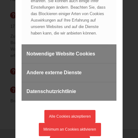
erfahren. Sie können auch einige Ihrer
Einstellungen ändern. Beachten Sie, dass
das Blockieren einiger Arten von Cookies
EIGENE LAGE
Auswirkungen auf Ihre Erfahrung auf
17 Funktionen werden benötigt, davon mind. 4 mit Atemschutz.
unseren Websites und auf die Dienste
haben kann, die wir anbieten können.
Zur Verhinderung der Brandausbreitung und für die
Brandbekämpfung sind mind. 400 l/min Schaummittel- /
Wassergemisch über eine Zeitspanne von 15 Minuten
Notwendige Website Cookies
erforderlich.
ALLGEMEINE LAGE
Andere externe Dienste
EINSATZZIEL
Datenschutzrichtlinie
Brandbekämpfung mit 2 Schaumrohren
Alle Cookies akzeptieren
Minimum an Cookies aktivieren