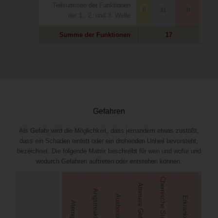
Teilsummen der Funktionen
6
11
0
der 1., 2. und 3. Welle
Summe der Funktionen
17
Gefahren
Als Gefahr wird die Möglichkeit, dass jemandem etwas zustößt,
dass ein Schaden eintritt oder ein drohenden Unheil bevorsteht,
bezeichnet. Die folgende Matrix beschreibt für wen und wofür und
wodurch Gefahren auftreten oder entstehen können.
Chemische Stoffe
Atomare Gefahr
Angstreaktion
Ausbreitung
Erkrankung
Explosion
Atemgifte