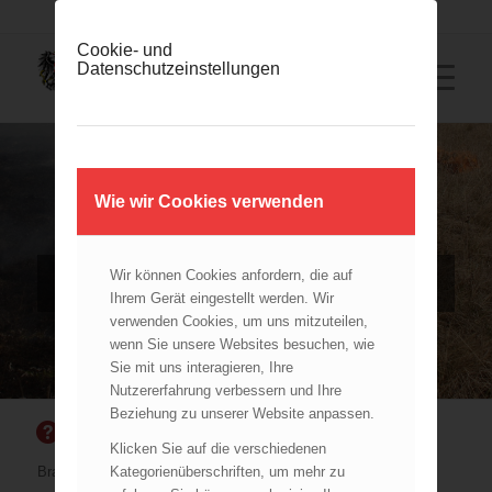
Cookie- und
Datenschutzeinstellungen
Wie wir Cookies verwenden
FLURBRAND
BRAND VON WIESEN UND FLUREN, FRONTLäNGE MAX
Wir können Cookies anfordern, die auf
40 M (SEM02)
Ihrem Gerät eingestellt werden. Wir
verwenden Cookies, um uns mitzuteilen,
wenn Sie unsere Websites besuchen, wie
Sie mit uns interagieren, Ihre
Nutzererfahrung verbessern und Ihre
Beziehung zu unserer Website anpassen.
SCHADENSLAGE
Klicken Sie auf die verschiedenen
Kategorienüberschriften, um mehr zu
Brand von Wiesen und Fluren.