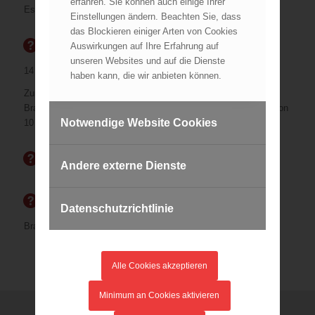
erfahren. Sie können auch einige Ihrer
Es ist eine Frontlänge von max. 40 m betroffen.
Einstellungen ändern. Beachten Sie, dass
das Blockieren einiger Arten von Cookies
EIGENE LAGE
Auswirkungen auf Ihre Erfahrung auf
unseren Websites und auf die Dienste
14 Funktionen werden benötigt.
haben kann, die wir anbieten können.
Zur Verhinderung der Brandausbreitung und für die
Brandbekämpfung sind mind. 200 l/min über eine Zeitspanne von
Notwendige Website Cookies
10 Minuten erforderlich.
ALLGEMEINE LAGE
Andere externe Dienste
EINSATZZIEL
Datenschutzrichtlinie
Brandbekämpfung mit einem Rohr
Alle Cookies akzeptieren
Minimum an Cookies aktivieren