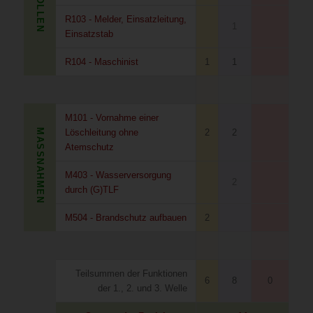
ROLLEN
R103 - Melder, Einsatzleitung,
1
Einsatzstab
R104 - Maschinist
1
1
M101 - Vornahme einer
MASSNAHMEN
Löschleitung ohne
2
2
Atemschutz
M403 - Wasserversorgung
2
durch (G)TLF
M504 - Brandschutz aufbauen
2
Teilsummen der Funktionen
6
8
0
der 1., 2. und 3. Welle