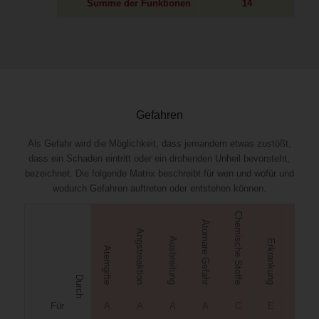
Summe der Funktionen
14
Gefahren
Als Gefahr wird die Möglichkeit, dass jemandem etwas zustößt,
dass ein Schaden eintritt oder ein drohenden Unheil bevorsteht,
bezeichnet. Die folgende Matrix beschreibt für wen und wofür und
wodurch Gefahren auftreten oder entstehen können.
Chemische Stoffe
Atomare Gefahr
Angstreaktion
Ausbreitung
Erkrankung
Explosion
Atemgifte
Durch
Für
A
A
A
A
C
E
E