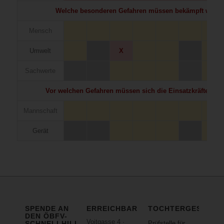
Welche besonderen Gefahren müssen bekämpft werd
Mensch
Umwelt
X
Sachwerte
Vor welchen Gefahren müssen sich die Einsatzkräfte sch
Mannschaft
Gerät
SPENDE AN
ERREICHBARKEIT
TOCHTERGESELLS
DEN ÖBFV-
Voitgasse 4 ·
SCHNELLHILFEFONDS
Prüfstelle für