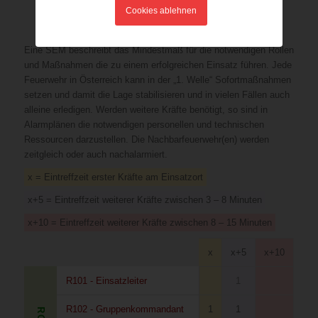
Cookies ablehnen
Ressourcenplan
Eine SEM beschreibt das Mindestmaß für die notwendigen Rollen
und Maßnahmen die zu einem erfolgreichen Einsatz führen. Jede
Feuerwehr in Österreich kann in der „1. Welle“ Sofortmaßnahmen
setzen und damit die Lage stabilisieren und in vielen Fällen auch
alleine erledigen. Werden weitere Kräfte benötigt, so sind in
Alarmplänen die notwendigen personellen und technischen
Ressourcen darzustellen. Die Nachbarfeuerwehr(en) werden
zeitgleich oder auch nachalarmiert.
x = Eintreffzeit erster Kräfte am Einsatzort
x+5 = Eintreffzeit weiterer Kräfte zwischen 3 – 8 Minuten
x+10 = Eintreffzeit weiterer Kräfte zwischen 8 – 15 Minuten
x
x+5
x+10
R101 - Einsatzleiter
1
R102 - Gruppenkommandant
1
1