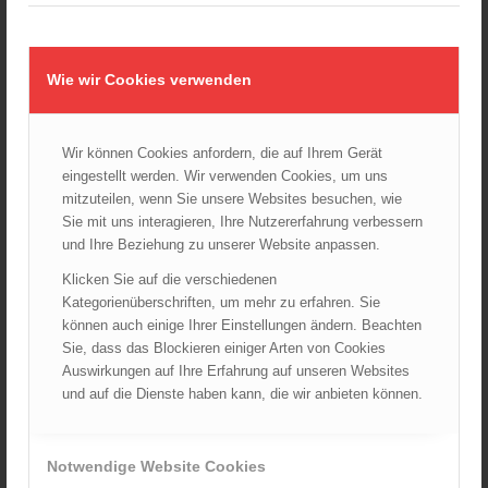
SG 4.4 Verkehrsanlagen und -wege
(1)
SG 4.6 Schadstoffe
(15)
SG 5.1 Brand- & technischer Einsatz
(7)
Wie wir Cookies verwenden
SG 5.3 Vegetationsbrandbekämpfung und Flugdienst
(1)
Wir können Cookies anfordern, die auf Ihrem Gerät
SG 5.4 Wasserwehr und Tauchdienst
(1)
eingestellt werden. Wir verwenden Cookies, um uns
Kompetenzprofile
(9)
mitzuteilen, wenn Sie unsere Websites besuchen, wie
Merkblätter
(2)
Sie mit uns interagieren, Ihre Nutzererfahrung verbessern
und Ihre Beziehung zu unserer Website anpassen.
Plakate und Grafiken
(15)
Prüfkarteiblätter
(45)
Klicken Sie auf die verschiedenen
Kategorienüberschriften, um mehr zu erfahren. Sie
Allgemein
(2)
können auch einige Ihrer Einstellungen ändern. Beachten
Anschlagmittel
(6)
Sie, dass das Blockieren einiger Arten von Cookies
Elektrische Geräte
(0)
Auswirkungen auf Ihre Erfahrung auf unseren Websites
Feuerwehrgurt
(1)
und auf die Dienste haben kann, die wir anbieten können.
Hebekissen
(5)
Hydraulische Rettungsgeräte
(6)
Notwendige Website Cookies
Leitern
(9)