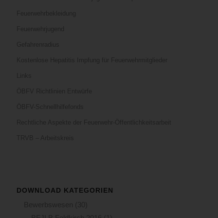
Feuerwehrbekleidung
Feuerwehrjugend
Gefahrenradius
Kostenlose Hepatitis Impfung für Feuerwehrmitglieder
Links
ÖBFV Richtlinien Entwürfe
ÖBFV-Schnellhilfefonds
Rechtliche Aspekte der Feuerwehr-Öffentlichkeitsarbeit
TRVB – Arbeitskreis
DOWNLOAD KATEGORIEN
Bewerbswesen
(30)
BFJLB Feldkirch 2016
(1)